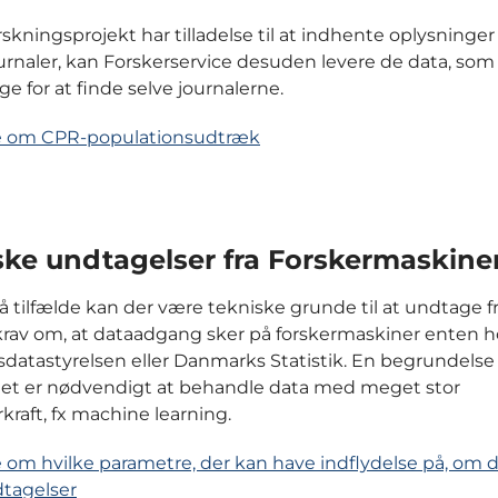
rskningsprojekt har tilladelse til at indhente oplysninger 
urnaler, kan Forskerservice desuden levere de data, som
e for at finde selve journalerne.
 om CPR-populationsudtræk
ske undtagelser fra Forskermaskine
få tilfælde kan der være tekniske grunde til at undtage f
rav om, at dataadgang sker på forskermaskiner enten h
atastyrelsen eller Danmarks Statistik. En begrundelse
det er nødvendigt at behandle data med meget stor
raft, fx machine learning.
om hvilke parametre, der kan have indflydelse på, om 
tagelser