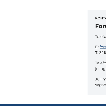
KONT
For
Telef
E:
for
T:
321
Telef
jul og
Juli 
sagsb