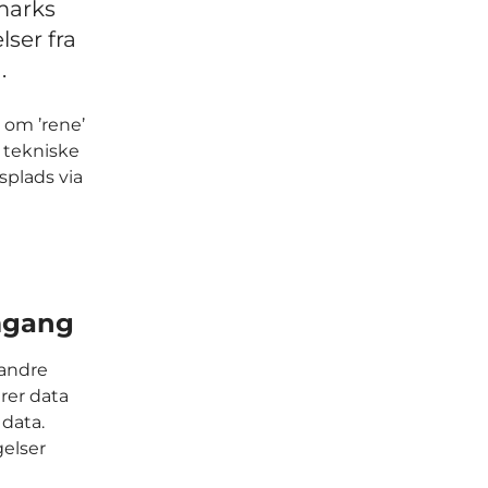
marks
ser fra
.
 om ’rene’
 tekniske
splads via
mgang
 andre
rer data
 data.
elser