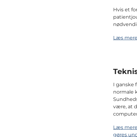
Hvis et fo
patientjo
nødvendig
Læs mere
Tekni
I ganske 
normale k
Sundhedsd
være, at 
computerk
Læs mere 
gøres und