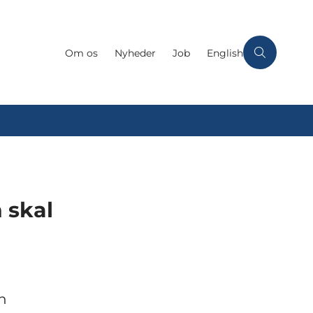
Om os
Nyheder
Job
English
 skal
n