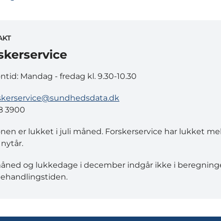
AKT
skerservice
ontid: Mandag - fredag kl. 9.30-10.30
skerservice@sundhedsdata.dk
8 3900
onen er lukket i juli måned. Forskerservice har lukket m
 nytår.
måned og lukkedage i december indgår ikke i beregning
ehandlingstiden.