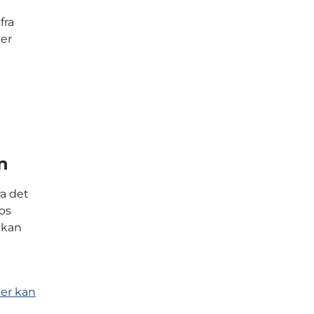
fra
 er
n
ra det
os
 kan
der kan