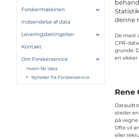
behandl
Forskermaskinen
Statist
denne r
Indsendelse af data
Leveringsbetingelser
De mest a
CPR-data 
Kontakt
grunde. Da
en sikker 
Om Forskerservice
Hvem får data
Nyheder fra Forskerservice
Rene 
Dataudtræ
steder en
på vegne 
Ofte vil 
eller rekr