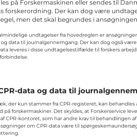
es på Forskermaskinen eller sendes til Dan
iks forskerordning. Der kan dog være undtagel
egel, men det skal begrundes i ansøgningen
lmindelige undtagelser fra hovedreglen er ansøgninger
og data til journalgennemgang. Der kan dog også være
ta leveres i disse undtagelsestilfælde til forskers arbejd
forbindelse.
CPR-data og data til journalgenne
k, der kun stammer fra CPR-registeret, kan behandles
d på forskermaskiner. Det skyldes, at Forskerservice leve
af CPR-kontoret, som har andre krav til behandlingen af
ansøgninger om CPR-data være til spørgeskemaundersøg
uttering.