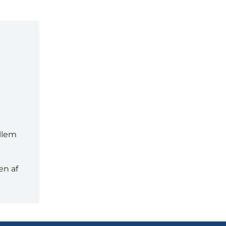
ellem
en af