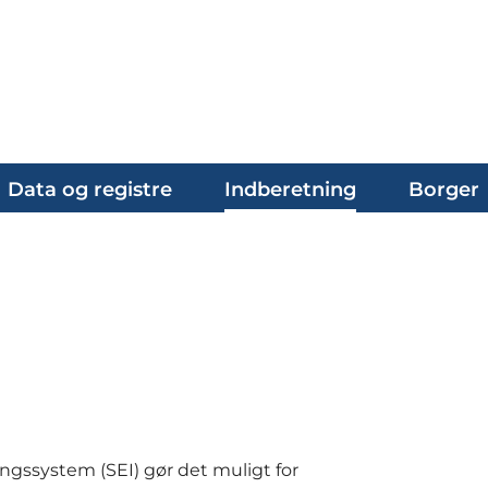
Data og registre
Indberetning
Borger
gssystem (SEI) gør det muligt for