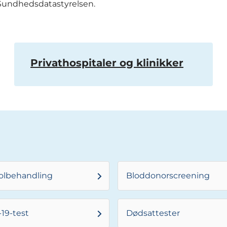
 Sundhedsdatastyrelsen.
Privathospitaler og klinikker
olbehandling
Bloddonorscreening
19-test
Dødsattester