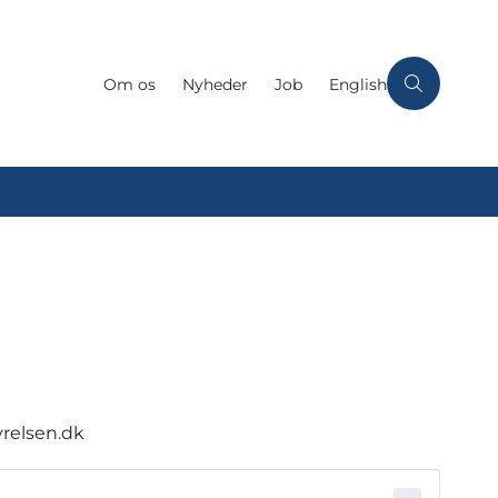
Om os
Nyheder
Job
English
relsen.dk