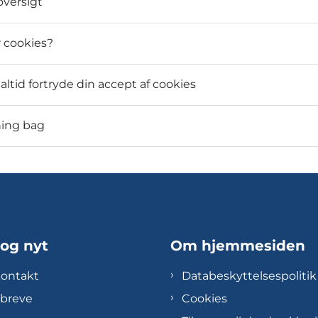
versigt
 cookies?
altid fortryde din accept af cookies
ning bag
 og nyt
Om hjemmesiden
kontakt
Databeskyttelsespolitik
breve
Cookies