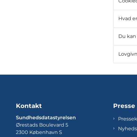
Cookieo
Hvad er
Du kan 
Lovgiv
Kontakt
Presse
Sundhedsdatastyrelsen
Presse
Ørestads Boulevard 5
Nyheds
2300 København S