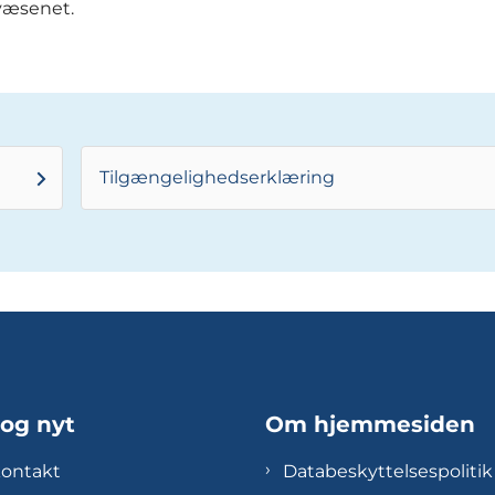
væsenet.
Tilgængelighedserklæring
 og nyt
Om hjemmesiden
kontakt
Databeskyttelsespolitik