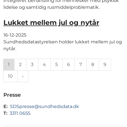
integreret behandling for mennesker med psykisk
lidelse og samtidig rusmiddelproblematik.
Lukket mellem jul og nytår
16-12-2025
Sundhedsdatastyrelsen holder lukket mellem jul og
nytår.
1
2
3
4
5
6
7
8
9
10
Presse
E:
SDSpresse@sundhedsdata.dk
T:
3311 0655