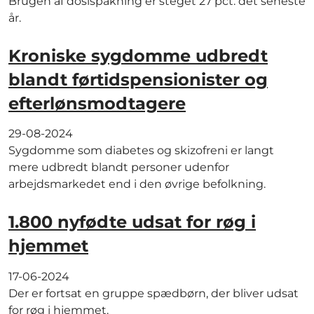
Brugen af dosispakning er steget 27 pct. det seneste
år.
Kroniske sygdomme udbredt
blandt førtidspensionister og
efterlønsmodtagere
29-08-2024
Sygdomme som diabetes og skizofreni er langt
mere udbredt blandt personer udenfor
arbejdsmarkedet end i den øvrige befolkning.
1.800 nyfødte udsat for røg i
hjemmet
17-06-2024
Der er fortsat en gruppe spædbørn, der bliver udsat
for røg i hjemmet.