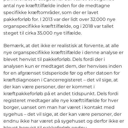
antal nye kræfttilfælde inden for de medtagne
specifikke kræftområder, som der er lavet
pakkeforløb for. I 2013 var der lidt over 32.000 nye
organspecifikke kræfttilfælde, og i 2018 var tallet
steget til cirka 35.000 nye tilfælde.
Bemærk, at det ikke er realistisk at forvente, at alle
nye organspecifikke kræfttilfælde i denne analyse er
blevet henvist til pakkeforløb. Dels fordi der i
analysen kun er medtaget dem, der henvises inden
for en afgrænset tidsperiode før og efter datoen for
kræftdiagnosen i Cancerregisteret – det vil sige, at
der kan være personer, der er kommet i
kræftpakkeforløb på et andet tidspunkt. Dels fordi
registeret medtager alle nye kræfttilfælde for hver
borger, uanset om man har været i kontakt med
sygehus – det vil sige, at der kan være personer, der
endnu ikke har været på sygehuset og derfor ikke er
blevet henvist til pakkeforløb endnu.