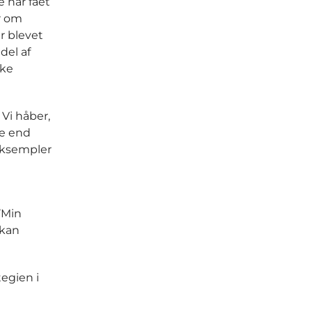
 har fået
r om
r blevet
del af
ske
 Vi håber,
re end
 eksempler
’Min
 kan
tegien i