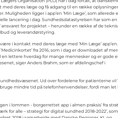
ægers Organisation (PLO) har i dag fortalt, at danskerne
 med deres læge og få adgang til en række oplysninge
er. Muligheden ligger i app’en ’Min Læge’, som allerede e
elle lancering i dag. Sundhedsdatastyrelsen har som en 
 ansvaret for projektet – herunder en række af de tekni
dbud og leverandørstyring.
 at være i kontakt med deres læge med ’Min Læge’ app’en.
p ’Medicinkortet’ fra 2016, som i dag er downloadet af me
 til en lettere hverdag for mange mennesker og er gode
senet, siger Anders Brahm, som er afdelingschef i
sundhedsvæsenet. Ud over fordelene for patienterne vil 
bruge mindre tid på telefonhenvendelser, fordi man let
en i lommen - borgerrettet app i almen praksis’ fra stra
or alle – strategi for digital sundhed 2018-2022’, som
oråret 2018 i samarbejde med Danske Regioner, KL og