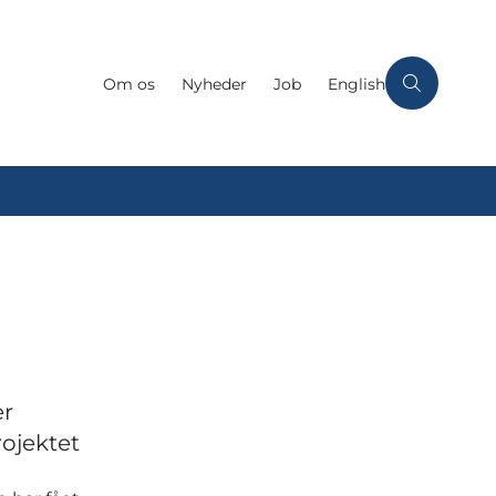
Om os
Nyheder
Job
English
er
rojektet