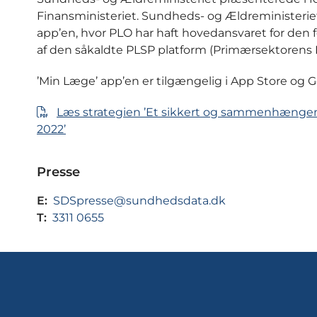
Finansministeriet. Sundheds- og Ældreministerie
app’en, hvor PLO har haft hovedansvaret for den f
af den såkaldte PLSP platform (Primærsektorens L
’Min Læge’ app’en er tilgængelig i App Store og G
Læs strategien ’Et sikkert og sammenhængende
2022’
Presse
E:
SDSpresse@sundhedsdata.dk
T:
3311 0655