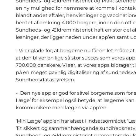
Sundheds- og Ældreministeriet og Praktiserende L
en ny mulighed for nemmere at komme i kontakt
blandt andet aftaler, henvisninger og vaccination
hentet af omkring 4.000 borgere, inden den offici
Sundheds- og Ældreministeriet haft en stor del af
løsninger, der ligger neden under app’en samt u
- Vi er glade for, at borgerne nu får en let måde
at den bliver en lige så stor succes som vores ap
700.000 danskere. Vi ser, at vores apps bidrager
på en meget gavnlig digitalisering af sundhedsvæ
Sundhedsdatastyrelsen.
- Den nye app er god for såvel borgerne som for 
Læge’ for eksempel også betyde, at lægerne kan 
kommunikere med lægen via app’en.
‘Min Læge’ app’en har afsæt i indsatsområdet ’Læg
’Et sikkert og sammenhængende sundhedsnetværk f
Sundheds- og Ældreministeriet præsenterede i f