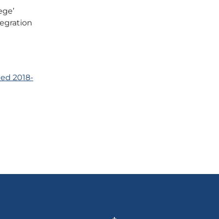
æge’
tegration
hed 2018-