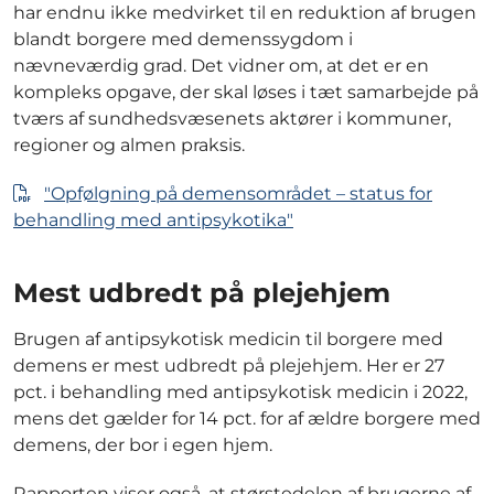
har endnu ikke medvirket til en reduktion af brugen
blandt borgere med demenssygdom i
nævneværdig grad. Det vidner om, at det er en
kompleks opgave, der skal løses i tæt samarbejde på
tværs af sundhedsvæsenets aktører i kommuner,
regioner og almen praksis.
"Opfølgning på demensområdet – status for
behandling med antipsykotika"
Mest udbredt på plejehjem
Brugen af antipsykotisk medicin til borgere med
demens er mest udbredt på plejehjem. Her er 27
pct. i behandling med antipsykotisk medicin i 2022,
mens det gælder for 14 pct. for af ældre borgere med
demens, der bor i egen hjem.
Rapporten viser også, at størstedelen af brugerne af