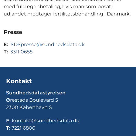
med fuld egenbetaling, hvis man som bosat i
udlandet modtager fertilitetsbehandling i Danmark.
Presse
E:
SDSpresse@sundhedsdata.dk
T:
3311 0655
Kontakt
Sundhedsdatastyrelsen
Ørestads Boulevard 5
2300 København S
E:
kontakt@sundhedsdata.dk
T:
7221 6800