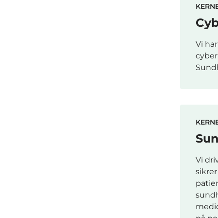
KERN
Cyb
Vi har
cyber
Sundh
KERN
Sun
Vi dr
sikre
patie
sundh
medic