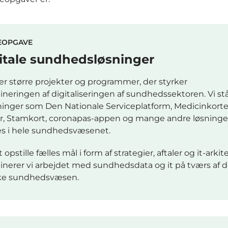
EOPGAVE
itale sundhedsløsninger
der større projekter og programmer, der styrker
ineringen af digitaliseringen af sundhedssektoren. Vi stå
sninger som Den Nationale Serviceplatform, Medicinkorte
er, Stamkort, coronapas-appen og mange andre løsninger
s i hele sundhedsvæsenet.
 opstille fælles mål i form af strategier, aftaler og it-arkit
inerer vi arbejdet med sundhedsdata og it på tværs af d
ke sundhedsvæsen.