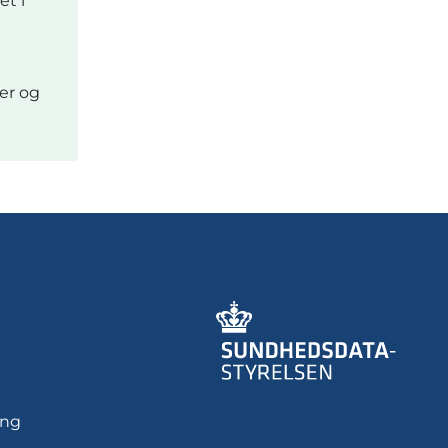
et i
er og
ing