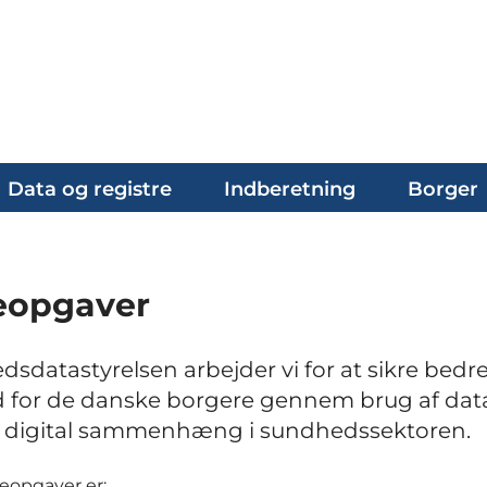
Data og registre
Indberetning
Borger
eopgaver
dsdatastyrelsen arbejder vi for at sikre bedr
 for de danske borgere gennem brug af dat
e digital sammenhæng i sundhedssektoren.
eopgaver er: