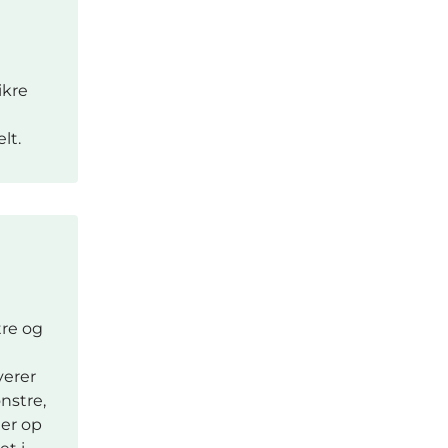
ikre
lt.
tre og
verer
nstre,
ger op