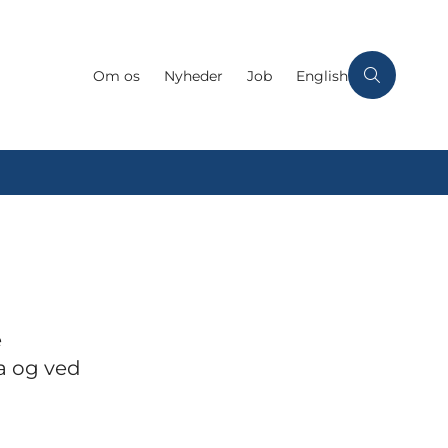
Om os
Nyheder
Job
English
e
a og ved