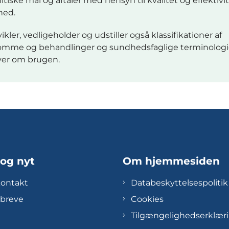
itiske mål og aftaler med hensyn til kvalitet og effektivit
hed.
ikler, vedligeholder og udstiller også klassifikationer af
mme og behandlinger og sundhedsfaglige terminologi
ver om brugen.
 og nyt
Om hjemmesiden
kontakt
Databeskyttelsespolitik
breve
Cookies
Tilgængelighedserklær