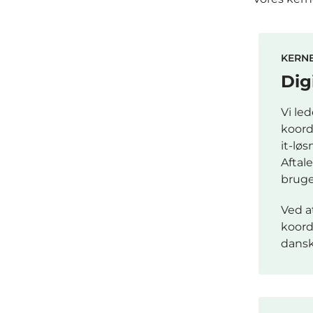
KERN
Dig
Vi le
koord
it-lø
Aftal
bruge
Ved at
koord
dans