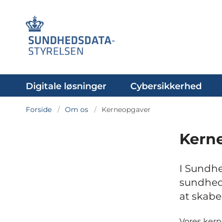
Digitale løsninger
Cybersikkerhed
Forside
Om os
Kerneopgaver
Kern
I Sundhe
sundhed
at skab
Vores kern