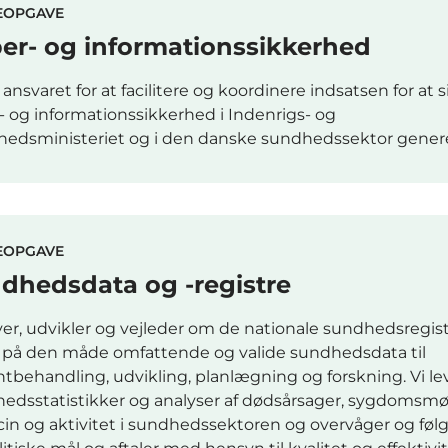
EOPGAVE
er- og informationssikkerhed
 ansvaret for at facilitere og koordinere indsatsen for at s
- og informationssikkerhed i Indenrigs- og
edsministeriet og i den danske sundhedssektor genere
EOPGAVE
dhedsdata og -registre
iver, udvikler og vejleder om de nationale sundhedsregis
r på den måde omfattende og valide sundhedsdata til
ntbehandling, udvikling, planlægning og forskning. Vi le
edsstatistikker og analyser af dødsårsager, sygdomsmø
in og aktivitet i sundhedssektoren og overvåger og føl