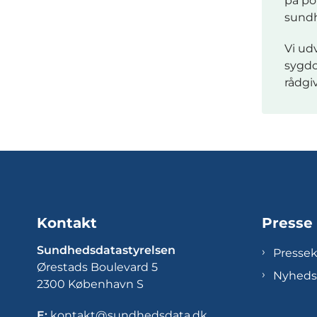
på pol
sund
Vi udv
sygdo
rådgi
Kontakt
Presse
Sundhedsdatastyrelsen
Presse
Ørestads Boulevard 5
Nyheds
2300 København S
E:
kontakt@sundhedsdata.dk