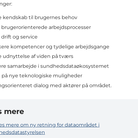
nger:
e kendskab til brugernes behov
 brugerorienterede arbejdsprocesser
l drift og service
kere kompetencer og tydelige arbejdsgange
 udnyttelse af viden på tværs
ere samarbejde i sundhedsdataøkosystemet
s på nye teknologiske muligheder
ngsorienteret dialog med aktører på området.
s mere
s mere om ny retning for dataområdet i
edsdatastyrelsen