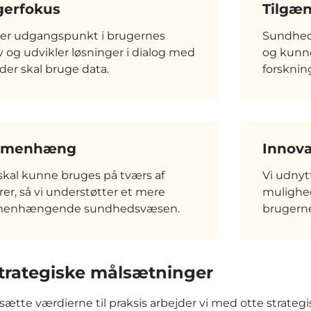
gerfokus
Tilgæ
ger udgangspunkt i brugernes
Sundheds
 og udvikler løsninger i dialog med
og kunne
der skal bruge data.
forskning
mmenhæng
Innova
skal kunne bruges på tværs af
Vi udnyt
rer, så vi understøtter et mere
mulighe
enhængende sundhedsvæsen.
brugerne
strategiske målsætninger
sætte værdierne til praksis arbejder vi med otte strateg