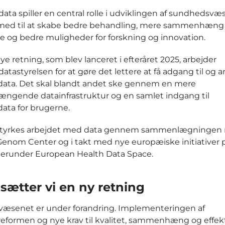
ta spiller en central rolle i udviklingen af sundhedsvæ
med til at skabe bedre behandling, mere sammenhæng 
e og bedre muligheder for forskning og innovation.
e retning, som blev lanceret i efteråret 2025, arbejder
tastyrelsen for at gøre det lettere at få adgang til og
ata. Det skal blandt andet ske gennem en mere
gende datainfrastruktur og en samlet indgang til
ata for brugerne.
styrkes arbejdet med data gennem sammenlægningen
Genom Center og i takt med nye europæiske initiativer 
herunder European Health Data Space.
 sætter vi en ny retning
æsenet er under forandring. Implementeringen af
formen og nye krav til kvalitet, sammenhæng og effekt