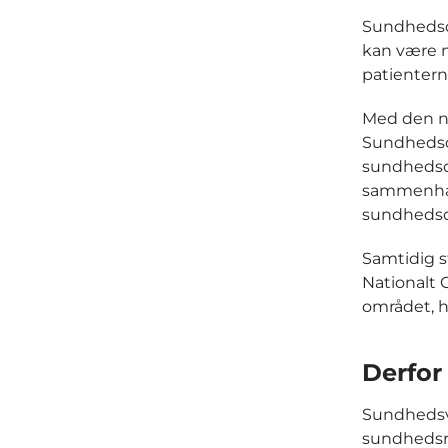
Sundhedsda
kan være 
patientern
Med den ny
Sundhedsda
sundhedsd
sammenhæn
sundhedsd
Samtidig 
Nationalt 
området, 
Derfor
Sundhedsv
sundhedsre