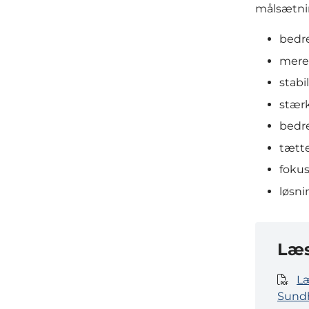
målsætni
bedr
mere
stabi
stær
bedre
tætt
foku
løsni
Læ
Læ
Sundh