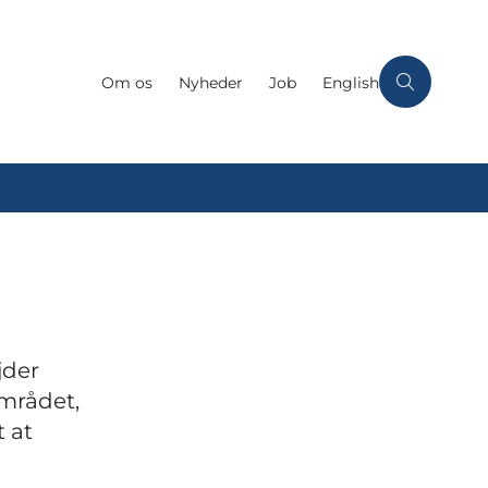
Om os
Nyheder
Job
English
jder
mrådet,
 at