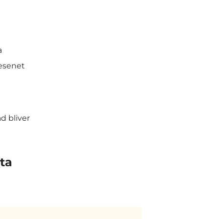
a
æsenet
d bliver
ta