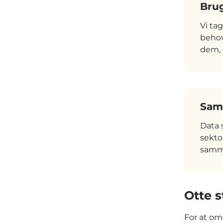
Bru
Vi ta
behov
dem, 
Sa
Data 
sekto
samm
Otte 
For at om