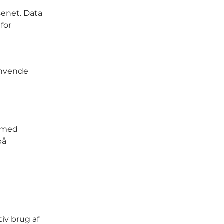
senet. Data
for
 anvende
 med
på
iv brug af