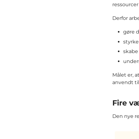
ressourcer
Derfor arbej
gøre 
styrk
skabe 
unders
Målet er, 
anvendt ti
Fire v
Den nye re