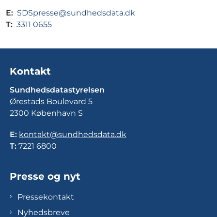
E:
SDSpresse@sundhedsdata.dk
T:
3311 0655
Kontakt
Sundhedsdatastyrelsen
Ørestads Boulevard 5
2300 København S
E:
kontakt@sundhedsdata.dk
T:
7221 6800
Presse og nyt
Pressekontakt
Nyhedsbreve