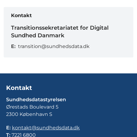
Kontakt
Transitionssekretariatet for Digital
Sundhed Danmark
E:
transition@sundhedsdata.dk
Kontakt
Sundhedsdatastyrelsen
Ørestads Boulevard 5
2300 København S
E:
kontakt@sundhedsdata.dk
T:
7221 6800