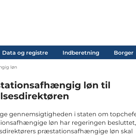
Data og registre
Indberetning
Borger
ngig løn
tationsafhængig løn til
elsesdirektøren
øge gennemsigtigheden i staten om topchef
ionsafhængige løn har regeringen besluttet, 
esdirektørers præstationsafhængige løn skal