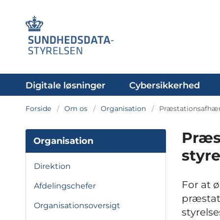
Digitale løsninger
Cybersikkerhed
Forside
Om os
Organisation
Præstationsafhæ
Præs
Organisation
styr
Direktion
For at 
Afdelingschefer
præstat
Organisationsoversigt
styrels