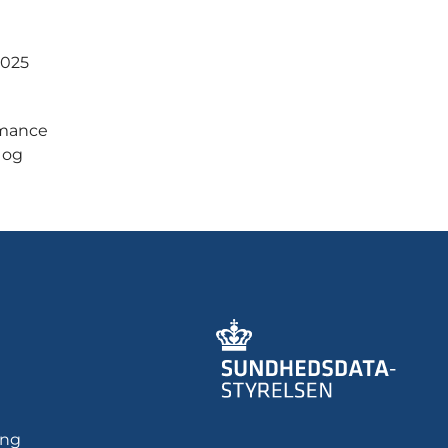
2025
rmance
 og
ing