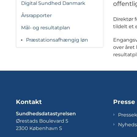
offentl
Digital Sundhed Danmark
Årsrapporter
Direktør 
tildelt e
Mål- og resultatplan
Engangsve
Præstationsafhængig løn
over året
resultatpl
Kontakt
Presse
Sundhedsdatastyrelsen
Presse
Ørestads Boulevard 5
Nyheds
2300 København S