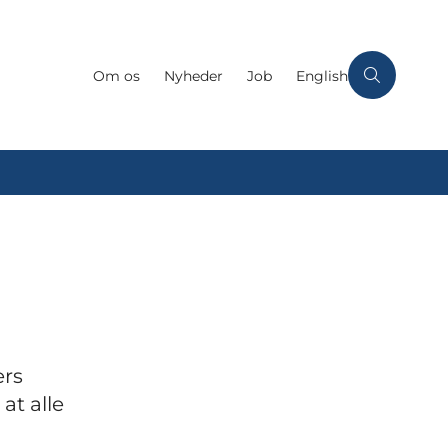
Om os
Nyheder
Job
English
ers
at alle