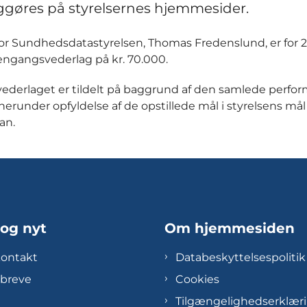
iggøres på styrelsernes hjemmesider.
for Sundhedsdatastyrelsen, Thomas Fredenslund, er for 
t engangsvederlag på kr. 70.000.
derlaget er tildelt på baggrund af den samlede perfo
 herunder opfyldelse af de opstillede mål i styrelsens mål
an.
 og nyt
Om hjemmesiden
kontakt
Databeskyttelsespolitik
breve
Cookies
Tilgængelighedserklær