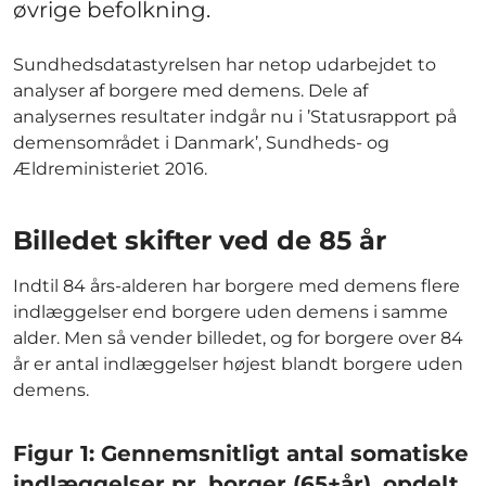
øvrige befolkning.
Sundhedsdatastyrelsen har netop udarbejdet to
analyser af borgere med demens. Dele af
analysernes resultater indgår nu i ’Statusrapport på
demensområdet i Danmark’, Sundheds- og
Ældreministeriet 2016.
Billedet skifter ved de 85 år
Indtil 84 års-alderen har borgere med demens flere
indlæggelser end borgere uden demens i samme
alder. Men så vender billedet, og for borgere over 84
år er antal indlæggelser højest blandt borgere uden
demens.
Figur 1: Gennemsnitligt antal somatiske
indlæggelser pr. borger (65+år), opdelt