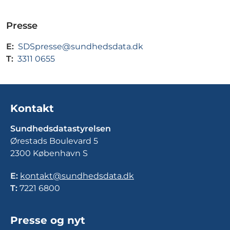
Presse
E:
SDSpresse@sundhedsdata.dk
T:
3311 0655
Kontakt
Sundhedsdatastyrelsen
Ørestads Boulevard 5
2300 København S
E:
kontakt@sundhedsdata.dk
T:
7221 6800
Presse og nyt