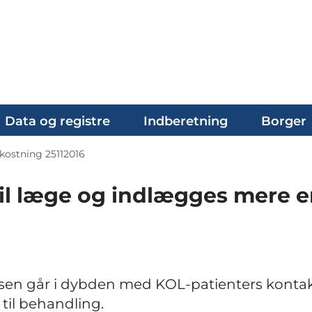
Data og registre
Indberetning
Borger
kostning 25112016
til læge og indlægges mere 
lsen går i dybden med KOL-patienters kont
il behandling.