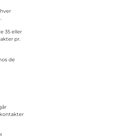
 hver
.
 35 eller
akter pr.
 hos de
går
 kontakter
d