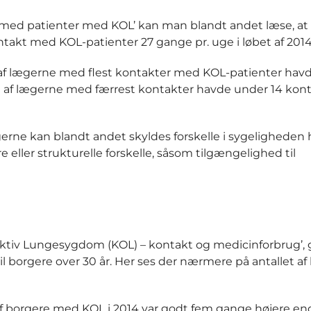
 med patienter med KOL’ kan man blandt andet læse, at
takt med KOL-patienter 27 gange pr. uge i løbet af 2014
t af lægerne med flest kontakter med KOL-patienter havde
nt af lægerne med færrest kontakter havde under 14 kont
gerne kan blandt andet skyldes forskelle i sygeligheden
e eller strukturelle forskelle, såsom tilgængelighed til
ktiv Lungesygdom (KOL) – kontakt og medicinforbrug’, 
 borgere over 30 år. Her ses der nærmere på antallet af
n af borgere med KOL i 2014 var godt fem gange højere en