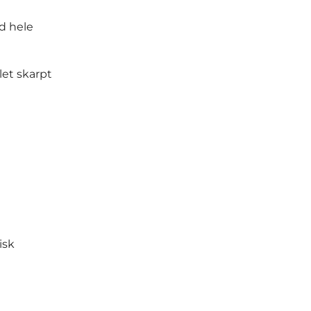
d hele
let skarpt
isk