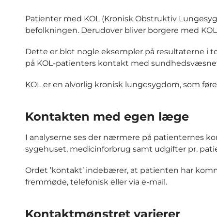
Patienter med KOL (Kronisk Obstruktiv Lungesy
befolkningen. Derudover bliver borgere med KOL i
Dette er blot nogle eksempler på resultaterne i to
på KOL-patienters kontakt med sundhedsvæsnet
KOL er en alvorlig kronisk lungesygdom, som fører
Kontakten med egen læge
I analyserne ses der nærmere på patienternes k
sygehuset, medicinforbrug samt udgifter pr. patie
Ordet ’kontakt’ indebærer, at patienten har ko
fremmøde, telefonisk eller via e-mail.
Kontaktmønstret varierer