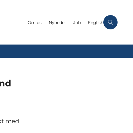
Om os
Nyheder
Job
English
end
akt med