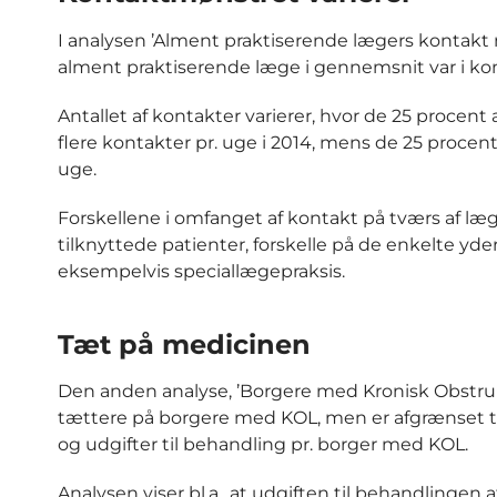
I analysen ’Alment praktiserende lægers kontakt
alment praktiserende læge i gennemsnit var i kon
Antallet af kontakter varierer, hvor de 25 procen
flere kontakter pr. uge i 2014, mens de 25 proce
uge.
Forskellene i omfanget af kontakt på tværs af læ
tilknyttede patienter, forskelle på de enkelte yder
eksempelvis speciallægepraksis.
Tæt på medicinen
Den anden analyse, ’Borgere med Kronisk Obstru
tættere på borgere med KOL, men er afgrænset til
og udgifter til behandling pr. borger med KOL.
Analysen viser bl.a., at udgiften til behandlinge