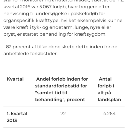
kvartal 2016 var 5.067 forløb, hvor borgere efter
henvisning til undersøgelse i pakkeforløb for
organspecifik kræfttype, hvilket eksempelvis kunne
være kræft i tyk- og endetarm, lunge, nyre eller
bryst, er startet behandling for kræftsygdom.
I 82 procent af tilfældene skete dette inden for de
anbefalede forløbstider.
Kvartal
Andel forløb inden for
Antal
standardforløbstid for
forløb i
"samlet tid til
alt på
behandling", procent
landsplan
1. kvartal
72
4.264
2013