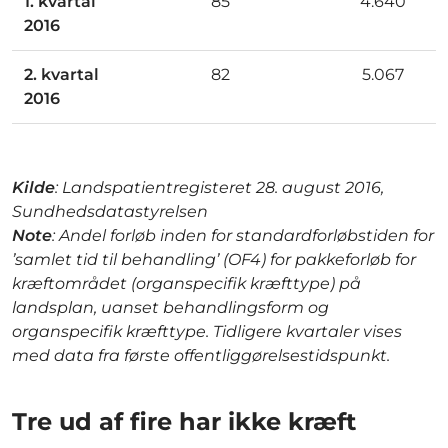
1. kvartal
85
4.640
2016
2. kvartal
82
5.067
2016
Kilde
: Landspatientregisteret 28. august 2016,
Sundhedsdatastyrelsen
Note
: Andel forløb inden for standardforløbstiden for
’samlet tid til behandling’ (OF4) for pakkeforløb for
kræftområdet (organspecifik kræfttype) på
landsplan, uanset behandlingsform og
organspecifik kræfttype. Tidligere kvartaler vises
med data fra første offentliggørelsestidspunkt.
Tre ud af fire har ikke kræft