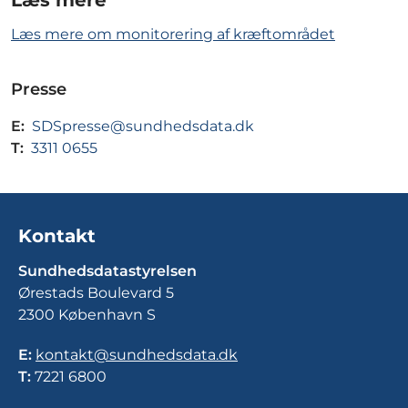
Læs mere
Læs mere om monitorering af kræftområdet
Presse
E:
SDSpresse@sundhedsdata.dk
T:
3311 0655
Kontakt
Sundhedsdatastyrelsen
Ørestads Boulevard 5
2300 København S
E:
kontakt@sundhedsdata.dk
T:
7221 6800