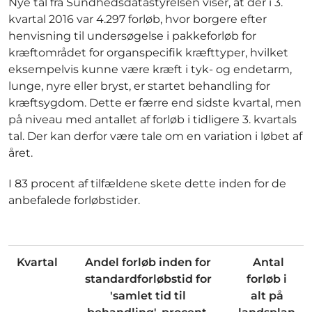
Nye tal fra Sundhedsdatastyrelsen viser, at der i 3.
kvartal 2016 var 4.297 forløb, hvor borgere efter
henvisning til undersøgelse i pakkeforløb for
kræftområdet for organspecifik kræfttyper, hvilket
eksempelvis kunne være kræft i tyk- og endetarm,
lunge, nyre eller bryst, er startet behandling for
kræftsygdom. Dette er færre end sidste kvartal, men
på niveau med antallet af forløb i tidligere 3. kvartals
tal. Der kan derfor være tale om en variation i løbet af
året.
I 83 procent af tilfældene skete dette inden for de
anbefalede forløbstider.
Kvartal
Andel forløb inden for
Antal
standardforløbstid for
forløb i
'samlet tid til
alt på