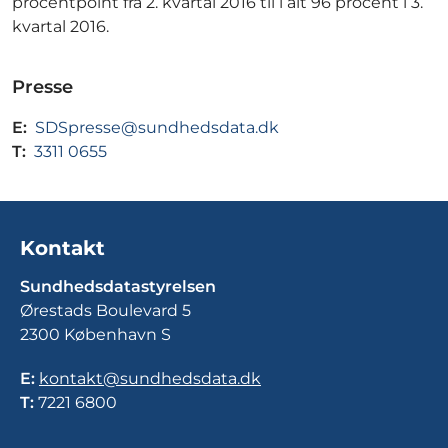
procentpoint fra 2. kvartal 2016 til i alt 96 procent i 3.
kvartal 2016.
Presse
E:
SDSpresse@sundhedsdata.dk
T:
3311 0655
Kontakt
Sundhedsdatastyrelsen
Ørestads Boulevard 5
2300 København S
E:
kontakt@sundhedsdata.dk
T:
7221 6800