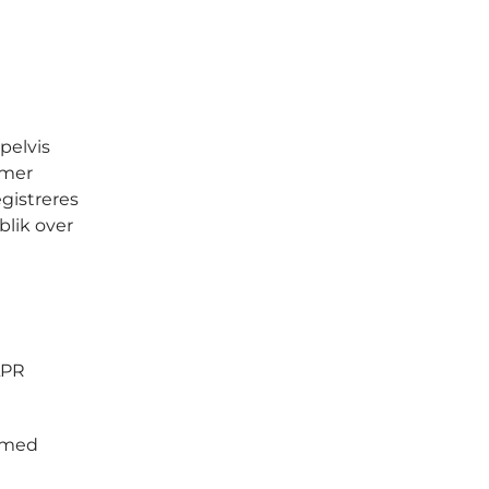
pelvis
mmer
gistreres
blik over
LPR
t med