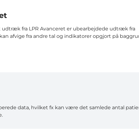
et
 at udtræk fra LPR Avanceret er ubearbejdede udtræk fra
 kan afvige fra andre tal og indikatorer opgjort på baggru
rede data, hvilket fx kan være det samlede antal patien
e.