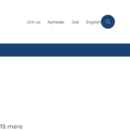
Om os
Nyheder
Job
English
 få mere