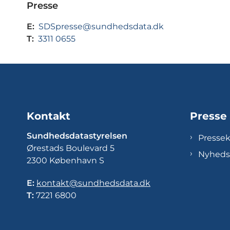
Presse
E:
SDSpresse@sundhedsdata.dk
T:
3311 0655
Kontakt
Presse
Sundhedsdatastyrelsen
Presse
Ørestads Boulevard 5
Nyheds
2300 København S
E:
kontakt@sundhedsdata.dk
T:
7221 6800