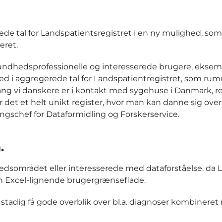
de tal for Landspatientsregistret i en ny mulighed, som
eret.
undhedsprofessionelle og interesserede brugere, eksem
ned i aggregerede tal for Landspatientregistret, som ru
ang vi danskere er i kontakt med sygehuse i Danmark, re
r det et helt unikt register, hvor man kan danne sig over
ngschef for Dataformidling og Forskerservice.
.
edsområdet eller interesserede med dataforståelse, da 
en Excel-lignende brugergrænseflade.
stadig få gode overblik over bl.a. diagnoser kombinere