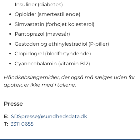
Insuliner (diabetes)
Opioider (smertestillende)
Simvastatin (forhøjet kolesterol)
Pantoprazol (mavesår)
Gestoden og ethinylestradiol (P-piller)
Clopidogrel (blodfortyndende)
Cyanocobalamin (vitamin B12)
Håndkøbslægemidler, der også må sælges uden for
apotek, er ikke med i tallene.
Presse
E:
SDSpresse@sundhedsdata.dk
T:
3311 0655