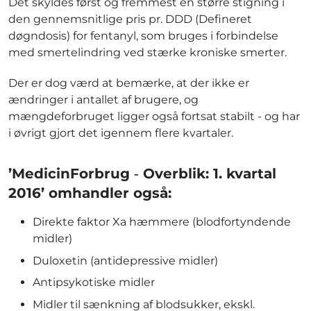
Det skyldes først og fremmest en større stigning i
den gennemsnitlige pris pr. DDD (Defineret
døgndosis) for fentanyl, som bruges i forbindelse
med smertelindring ved stærke kroniske smerter.
Der er dog værd at bemærke, at der ikke er
ændringer i antallet af brugere, og
mængdeforbruget ligger også fortsat stabilt - og har
i øvrigt gjort det igennem flere kvartaler.
’MedicinForbrug ‐ Overblik: 1. kvartal
2016’ omhandler også:
Direkte faktor Xa hæmmere (blodfortyndende
midler)
Duloxetin (antidepressive midler)
Antipsykotiske midler
Midler til sænkning af blodsukker, ekskl.