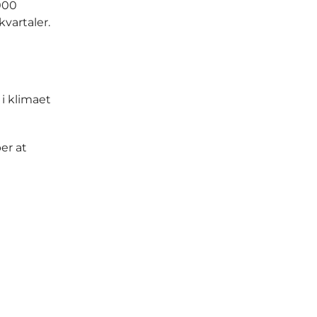
.000
kvartaler.
 i klimaet
er at