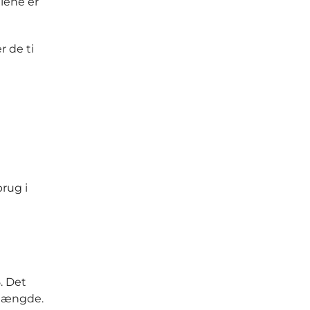
llene er
r de ti
brug i
5. Det
 mængde.