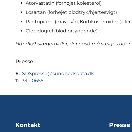
Atorvastatin (forhøjet kolesterol)
Losartan (forhøjet blodtryk/hjertesvigt)
Pantoprazol (mavesår), Kortikosteroider (allerg
Clopidogrel (blodfortyndende)
Håndkøbslægemidler, der også må sælges uden for
Presse
E:
SDSpresse@sundhedsdata.dk
T:
3311 0655
Kontakt
Presse