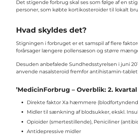
Det stigende forbrug skal ses som følge af en stigni
personer, som købte kortikosteroider til lokalt bru
Hvad skyldes det?
Stigningen i forbruget er et samspil af flere fakto
forårsager længere pollensæson og større mængde 
Desuden anbefalede Sundhedsstyrelsen i juni 2015 
anvende nasalsteroid fremfor antihistamin-tabl
’MedicinForbrug – Overblik: 2. kvarta
Direkte faktor Xa hæmmere (blodfortyndend
Midler til sænkning af blodsukker, ekskl. Insu
Opioider (smertestillende), Peniciliner (antibi
Antidepressive midler