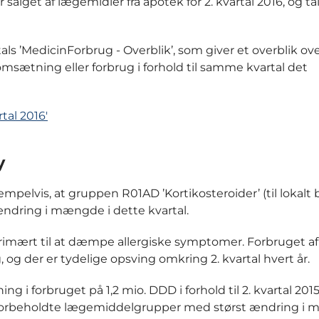
alget af lægemidler fra apotek for 2. kvartal 2016, og ta
s ’MedicinForbrug - Overblik’, som giver et overblik ove
ætning eller forbrug i forhold til samme kvartal det
tal 2016'
y
mpelvis, at gruppen R01AD ’Kortikosteroider’ (til lokalt 
ændring i mængde i dette kvartal.
rimært til at dæmpe allergiske symptomer. Forbruget af
 der er tydelige opsving omkring 2. kvartal hvert år.
ing i forbruget på 1,2 mio. DDD i forhold til 2. kvartal 201
ksforbeholdte lægemiddelgrupper med størst ændring i