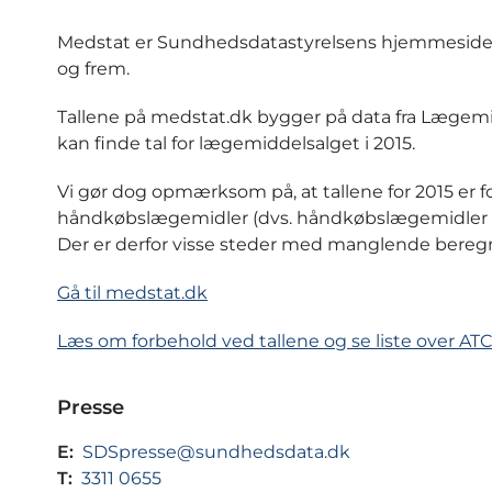
Medstat er
Sundhedsdatastyrelsens hjemmeside med
og frem.
Tallene på medstat.dk bygger på data fra Lægemid
kan finde tal for lægemiddelsalget i 2015.
Vi gør dog opmærksom på, at tallene for 2015 er fo
håndkøbslægemidler (dvs. håndkøbslægemidler de
Der er derfor visse steder med manglende beregnin
Gå til medstat.dk
Læs om forbehold ved tallene og se liste over ATC-
Presse
E:
SDSpresse@sundhedsdata.dk
T:
3311 0655