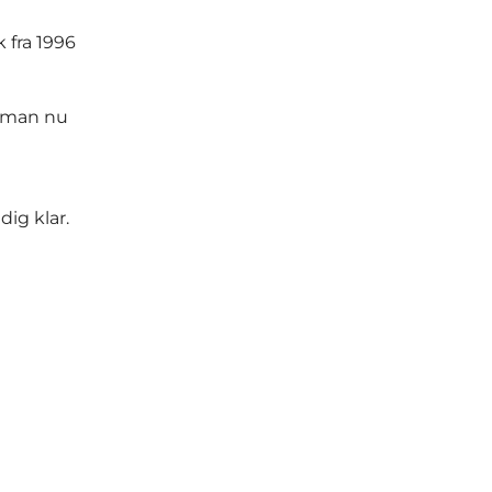
 fra 1996
å man nu
ig klar.