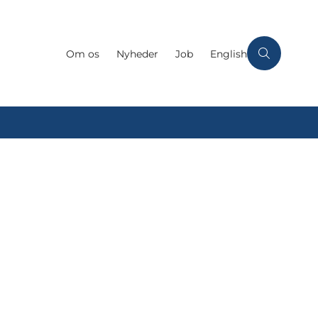
Om os
Nyheder
Job
English