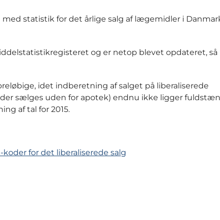
 statistik for det årlige salg af lægemidler i Danmark
delstatistikregisteret og er netop blevet opdateret, s
reløbige, idet indberetning af salget på liberaliserede
r sælges uden for apotek) endnu ikke ligger fuldstænd
g af tal for 2015.
koder for det liberaliserede salg