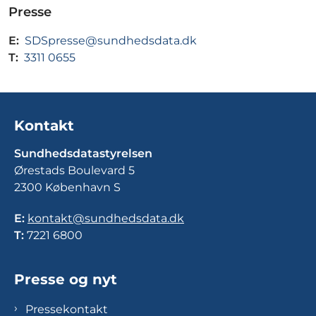
Presse
E:
SDSpresse@sundhedsdata.dk
T:
3311 0655
Kontakt
Sundhedsdatastyrelsen
Ørestads Boulevard 5
2300 København S
E:
kontakt@sundhedsdata.dk
T:
7221 6800
Presse og nyt
Pressekontakt