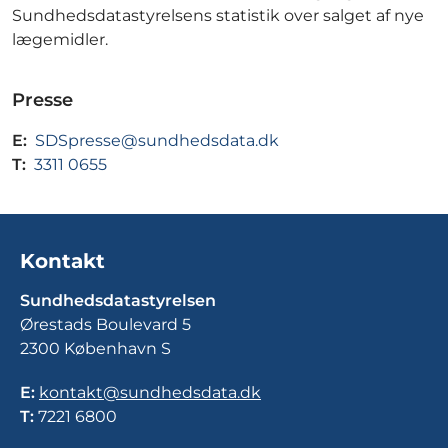
Sundhedsdatastyrelsens statistik over salget af nye
lægemidler.
Presse
E:
SDSpresse@sundhedsdata.dk
T:
3311 0655
Kontakt
Sundhedsdatastyrelsen
Ørestads Boulevard 5
2300 København S
E:
kontakt@sundhedsdata.dk
T:
7221 6800