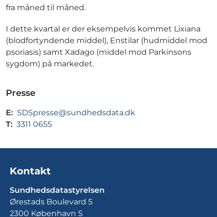
fra måned til måned.
I dette kvartal er der eksempelvis kommet Lixiana
(blodfortyndende middel), Enstilar (hudmiddel mod
psoriasis) samt Xadago (middel mod Parkinsons
sygdom) på markedet.
Presse
E:
SDSpresse@sundhedsdata.dk
T:
3311 0655
Kontakt
Sundhedsdatastyrelsen
Ørestads Boulevard 5
2300 København S