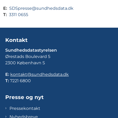
E:
SDSpresse@sundhedsdata.dk
T:
3311 0655
Kontakt
Sundhedsdatastyrelsen
Ørestads Boulevard 5
2300 København S
E:
kontakt@sundhedsdata.dk
T:
7221 6800
Presse og nyt
Pressekontakt
Nyhedsbreve