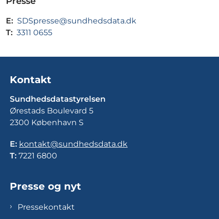
Presse
E:
SDSpresse@sundhedsdata.dk
T:
3311 0655
Kontakt
Sundhedsdatastyrelsen
Ørestads Boulevard 5
2300 København S
E:
kontakt@sundhedsdata.dk
T:
7221 6800
Presse og nyt
Pressekontakt