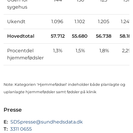
sygehus
Ukendt
1.096
1.102
1.205
1.247
Hovedtotal
57.712
55.680
56.738
58.18
Procentdel
1,3%
1,5%
1,8%
2,2%
hjemmefødsler
Note: Kategorien 'Hjemmefødsel' indeholder både planlagte og
uplanlagte hjemmefødsler samt fødsler på klinik
Presse
E:
SDSpresse@sundhedsdata.dk
T:
3311 0655