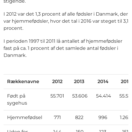
stigende.
I 2012 var det 1,3 procent af alle fødsler i Danmark, der
var hjemmefødsler, hvor det tal i 2016 var steget til 3,1
procent.
I perioden 1997 til 2011 lå antallet af hjemmefødsler
fast på ca. 1 procent af det samlede antal fødsler i
Danmark.
Rækkenavne
2012
2013
2014
2015
Født på
55.701
53.606
54.414
55.52
sygehus
Hjemmefødsel
771
822
996
1.262
Uden for
144
150
123
151