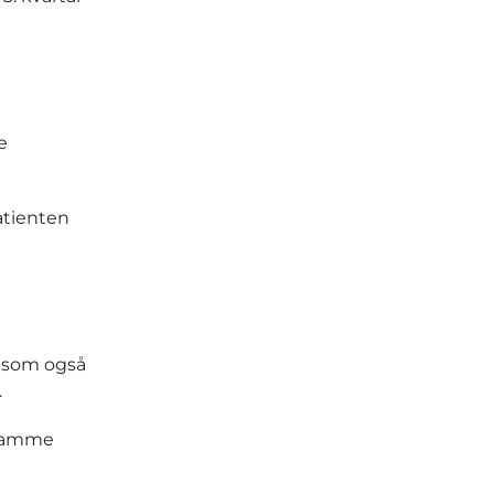
e
atienten
m som også
.
 samme