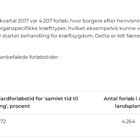
 kvartal 2017 var 4.207 forløb, hvor borgere efter henvisnin
 organspecifikke kræfttyper, hvilket eksempelvis kunne 
er startet behandling for kræftsygdom. Dette er lidt færre
 anbefalede forløbstider.
rdforløbstid for 'samlet tid til
Antal forløb i 
ng', procent
landspla
72
4.264