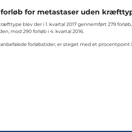
f forløb for metastaser uden kræftty
æfttype blev der i 1. kvartal 2017 gennemført 279 forløb,
n, mod 290 forløb i 4. kvartal 2016.
 anbefalede forløbstider, er steget med et procentpoint i