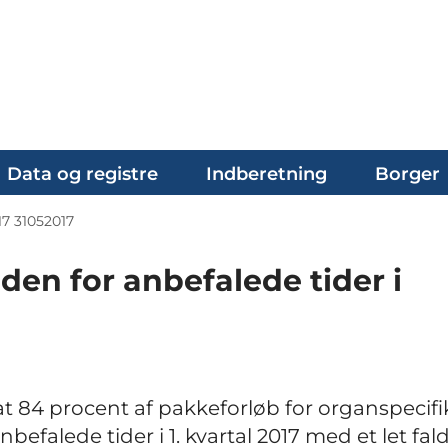
Data og registre
Indberetning
Borger
17 31052017
den for anbefalede tider i
at 84 procent af pakkeforløb for organspecif
efalede tider i 1. kvartal 2017 med et let fa