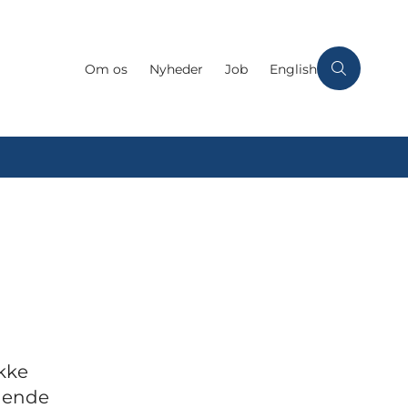
Om os
Nyheder
Job
English
ikke
ldende