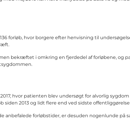
31.136 forløb, hvor borgere efter henvisning til undersøgels
æft.
mmen bekræftet i omkring en fjerdedel af forløbene, og p
ræftsygdommen.
l 2017, hvor patienten blev undersøgt for alvorlig sygdo
 siden 2013 og lidt flere end ved sidste offentliggørelse
r de anbefalede forløbstider, er desuden nogenlunde på