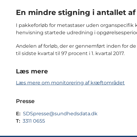
En mindre stigning i antallet a
I pakkeforløb for metastaser uden organspecifik kr
henvisning startede udredning i opgørelsesperiode
Andelen af forløb, der er gennemført inden for de
til sidste kvartal til 97 procent i 1. kvartal 2017.
Læs mere
Læs mere om monitorering af kræftområdet
Presse
E:
SDSpresse@sundhedsdata.dk
T:
3311 0655