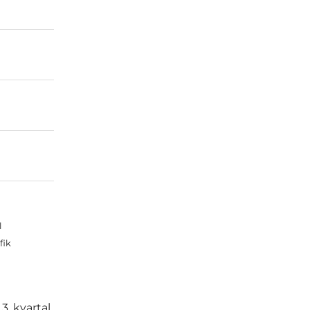
l
fik
. kvartal