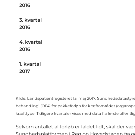
2016
3. kvartal
2016
4. kvartal
2016
1. kvartal
2017
Kilde: Landspatientregisteret 13. maj 2017, Sundhedsdatastyr
behandling’ (OF4) for pakkeforløb for kræftområdet (organsp
kræfttype. Tidligere kvartaler vises med data fra første offentl
Selvom antallet af forløb er faldet lidt, skal de
Sundhedsplatformen i Region Hovedstaden fra og 