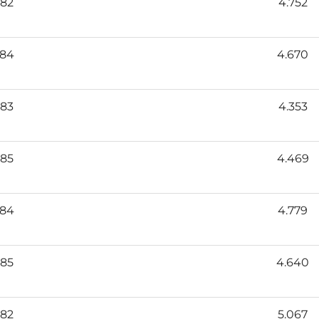
82
4.752
84
4.670
83
4.353
85
4.469
84
4.779
85
4.640
82
5.067