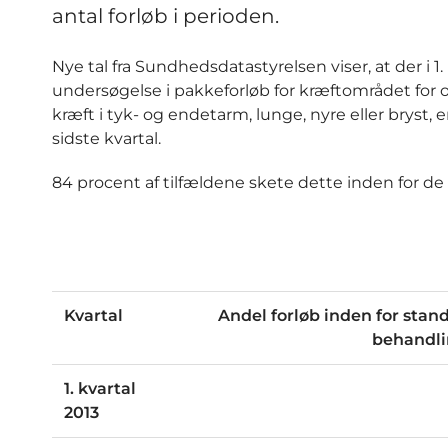
antal forløb i perioden.
Nye tal fra Sundhedsdatastyrelsen viser, at der i 1.
undersøgelse i pakkeforløb for kræftområdet for
kræft i tyk- og endetarm, lunge, nyre eller bryst, 
sidste kvartal.
84 procent af tilfældene skete dette inden for de
Kvartal
Andel forløb inden for standa
behandli
1. kvartal
2013