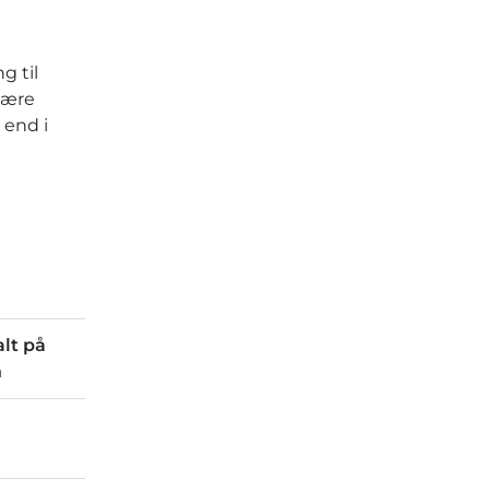
g til
være
 end i
alt på
n