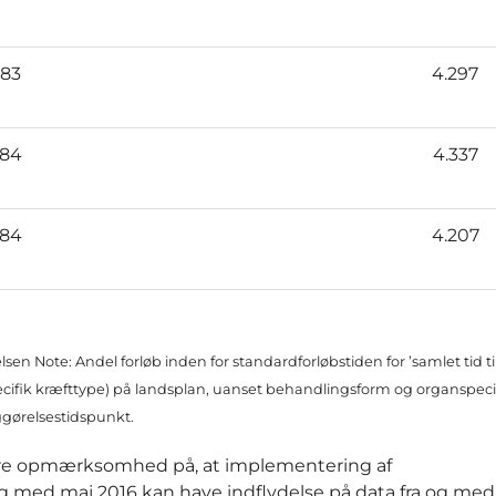
83
4.297
84
4.337
84
4.207
elsen
Note: Andel forløb inden for standardforløbstiden for ’samlet tid ti
ecifik kræfttype) på landsplan, uanset behandlingsform og organspeci
iggørelsestidspunkt.
r være opmærksomhed på, at implementering af
med maj 2016 kan have indflydelse på data fra og med 3