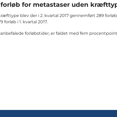
f forløb for metastaser uden kræftty
æfttype blev der i 2. kvartal 2017 gennemført 289 forløb
orløb i 1. kvartal 2017.
 anbefalede forløbstider, er faldet med fem procentpoint 