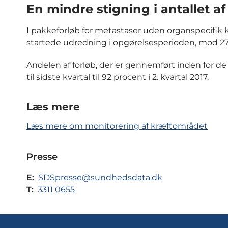
En mindre stigning i antallet a
I pakkeforløb for metastaser uden organspecifik kr
startede udredning i opgørelsesperioden, mod 279 f
Andelen af forløb, der er gennemført inden for de
til sidste kvartal til 92 procent i 2. kvartal 2017.
Læs mere
Læs mere om monitorering af kræftområdet
Presse
E:
SDSpresse@sundhedsdata.dk
T:
3311 0655