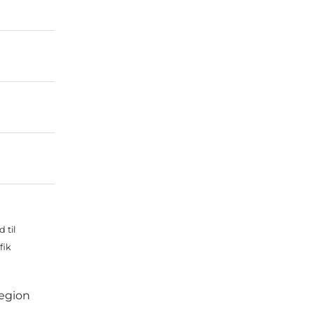
 til
fik
Region