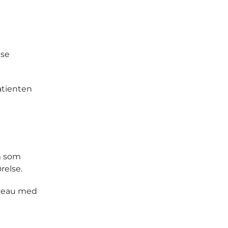
lse
atienten
om som
relse.
iveau med