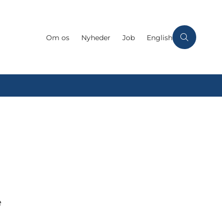
Om os
Nyheder
Job
English
e