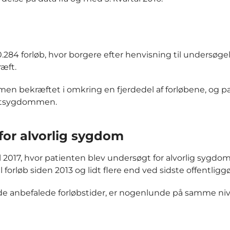
 30.284 forløb, hvor borgere efter henvisning til undersøge
æft.
mmen bekræftet i omkring en fjerdedel af forløbene, og p
ræftsygdommen.
for alvorlig sygdom
l 2017, hvor patienten blev undersøgt for alvorlig sygd
forløb siden 2013 og lidt flere end ved sidste offentliggø
r de anbefalede forløbstider, er nogenlunde på samme n