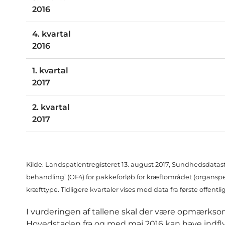
2016
4. kvartal
2016
1. kvartal
2017
2. kvartal
2017
Kilde: Landspatientregisteret 13. august 2017, Sundhedsdatas
behandling’ (OF4) for pakkeforløb for kræftområdet (organsp
kræfttype. Tidligere kvartaler vises med data fra første offentl
I vurderingen af tallene skal der være opmærks
Hovedstaden fra og med maj 2016 kan have indflyd