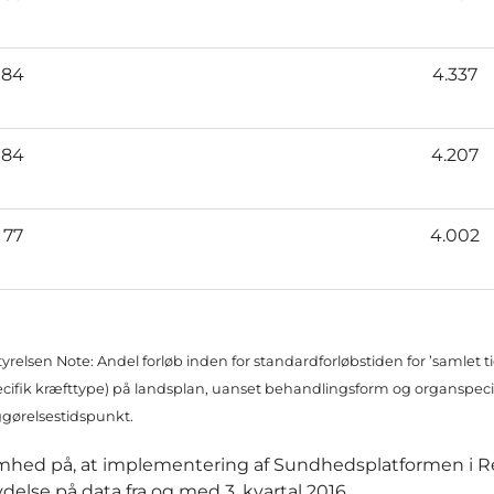
84
4.337
84
4.207
77
4.002
tyrelsen
Note: Andel forløb inden for standardforløbstiden for ’samlet tid
ecifik kræfttype) på landsplan, uanset behandlingsform og organspeci
iggørelsestidspunkt.
omhed på, at implementering af Sundhedsplatformen i 
else på data fra og med 3. kvartal 2016.