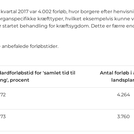
 kvartal 2017 var 4.002 forløb, hvor borgere efter henvisni
 organspecifikke kræfttyper, hvilket eksempelvis kunne 
 er startet behandling for kræftsygdom. Dette er færre end
e anbefalede forløbstider.
rdforløbstid for 'samlet tid til
Antal forløb i 
ng', procent
landspla
72
4.264
73
3.760