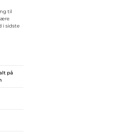
ng til
være
 i sidste
alt på
n