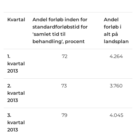
Kvartal
Andel forløb inden for
Andel
standardforløbstid for
forløb i
'samlet tid til
alt på
behandling', procent
landsplan
1.
72
4.264
kvartal
2013
2.
73
3.760
kvartal
2013
3.
79
4.045
kvartal
2013