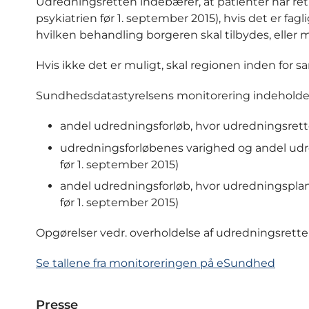
Udredningsretten indebærer, at patienter har ret t
psykiatrien før 1. september 2015), hvis det er f
hvilken behandling borgeren skal tilbydes, eller
Hvis ikke det er muligt, skal regionen inden for 
Sundhedsdatastyrelsens monitorering indeholder
andel udredningsforløb, hvor udredningsrett
udredningsforløbenes varighed og andel udred
før 1. september 2015)
andel udredningsforløb, hvor udredningsplan 
før 1. september 2015)
Opgørelser vedr. overholdelse af udredningsretten
Se tallene fra monitoreringen på eSundhed
Presse