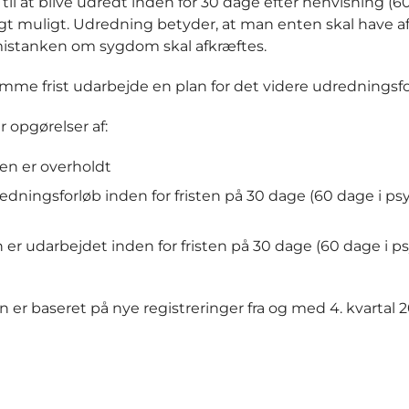
il at blive udredt inden for 30 dage efter henvisning (6
agligt muligt. Udredning betyder, at man enten skal have 
 mistanken om sygdom skal afkræftes.
samme frist udarbejde en plan for det videre udredningsfo
 opgørelser af:
en er overholdt
ningsforløb inden for fristen på 30 dage (60 dage i psy
er udarbejdet inden for fristen på 30 dage (60 dage i ps
 er baseret på nye registreringer fra og med 4. kvartal 2