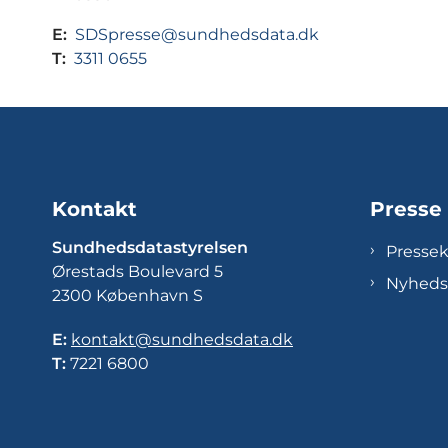
E:
SDSpresse@sundhedsdata.dk
T:
3311 0655
Kontakt
Presse
Sundhedsdatastyrelsen
Presse
Ørestads Boulevard 5
Nyheds
2300 København S
E:
kontakt@sundhedsdata.dk
T:
7221 6800