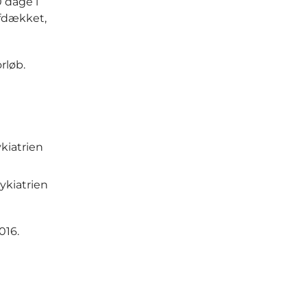
0 dage i
afdækket,
rløb.
kiatrien
ykiatrien
016.