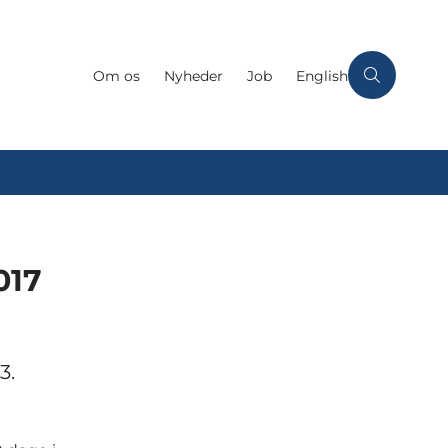
Om os
Nyheder
Job
English
017
3.