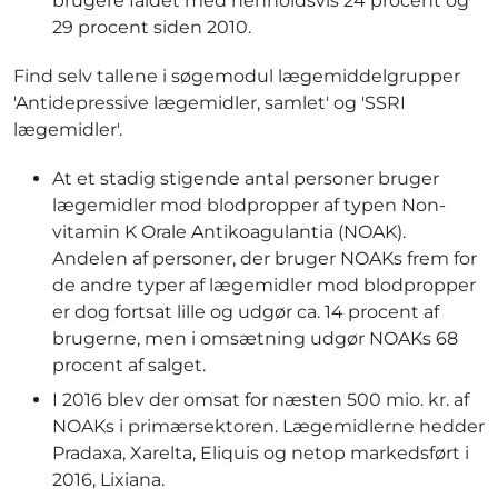
brugere faldet med henholdsvis 24 procent og
29 procent siden 2010.
Find selv tallene i søgemodul lægemiddelgrupper
'Antidepressive lægemidler, samlet' og 'SSRI
lægemidler'.
At et stadig stigende antal personer bruger
lægemidler mod blodpropper af typen Non-
vitamin K Orale Antikoagulantia (NOAK).
Andelen af personer, der bruger NOAKs frem for
de andre typer af lægemidler mod blodpropper
er dog fortsat lille og udgør ca. 14 procent af
brugerne, men i omsætning udgør NOAKs 68
procent af salget.
I 2016 blev der omsat for næsten 500 mio. kr. af
NOAKs i primærsektoren. Lægemidlerne hedder
Pradaxa, Xarelta, Eliquis og netop markedsført i
2016, Lixiana.