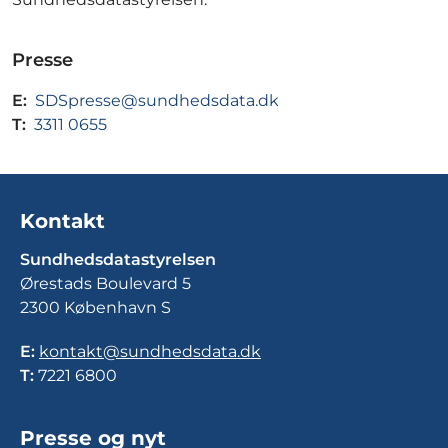
Presse
E:
SDSpresse@sundhedsdata.dk
T:
3311 0655
Kontakt
Sundhedsdatastyrelsen
Ørestads Boulevard 5
2300 København S
E:
kontakt@sundhedsdata.dk
T:
7221 6800
Presse og nyt