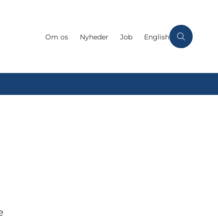
Om os
Nyheder
Job
English
e