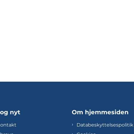
 og nyt
Om hjemmesiden
kontakt
Databeskyttelsespolitik