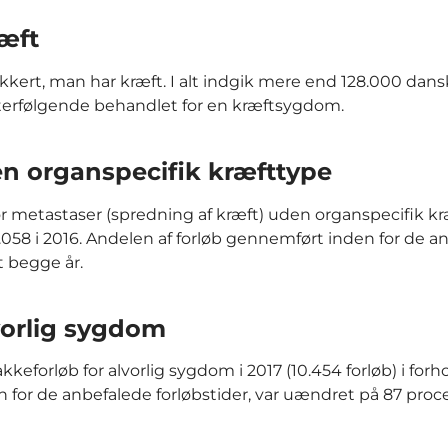
ræft
kkert, man har kræft. I alt indgik mere end 128.000 dansk
efterfølgende behandlet for en kræftsygdom.
en organspecifik kræfttype
or metastaser (spredning af kræft) uden organspecifik kr
od 1.058 i 2016. Andelen af forløb gennemført inden for de 
 begge år.
vorlig sygdom
keforløb for alvorlig sygdom i 2017 (10.454 forløb) i forhol
n for de anbefalede forløbstider, var uændret på 87 proc