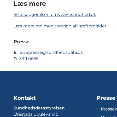
Læs mere
Se årsopgørelsen på www.esundhed.dk
Læs mere om monitorering af kræftområdet
Presse
E:
SDSpresse@sundhedsdata.dk
T:
3311 0655
Kontakt
Presse
Sundhedsdatastyrelsen
Presse
Ørestads Boulevard 5