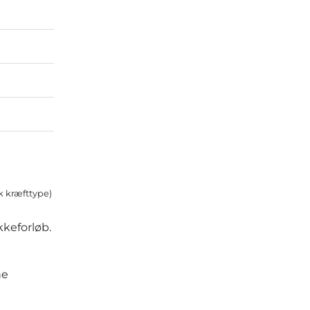
k kræfttype)
kkeforløb.
ne