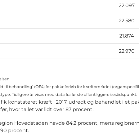
22.097
22.580
21.874
22.970
elsen
tid til behandling’ (OF4) for pakkeforløb for kræftområdet (organspecifi
pe. Tidligere år vises med data fra første offentliggørelsestidspunkt.
ik konstateret kræft i 2017, udredt og behandlet i et pa
 hvor tallet var lidt over 87 procent.
r Region Hovedstaden havde 84,2 procent, mens regioner
 90 procent.