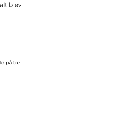
alt blev
ld på tre
å