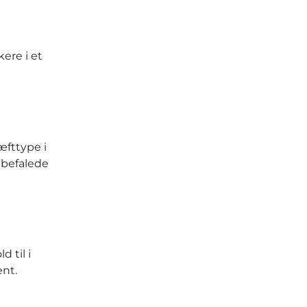
ere i et
æfttype i
anbefalede
d til i
ent.