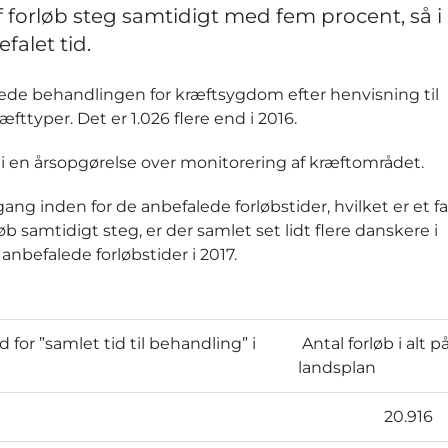
af forløb steg samtidigt med fem procent, så i 
falet tid.
tartede behandlingen for kræftsygdom efter henvisning til
fttyper. Det er 1.026 flere end i 2016.
 i en årsopgørelse over monitorering af kræftområdet.
ang inden for de anbefalede forløbstider, hvilket er et fa
rløb samtidigt steg, er der samlet set lidt flere danskere i
anbefalede forløbstider i 2017.
 for ”samlet tid til behandling” i
Antal forløb i alt p
landsplan
20.916