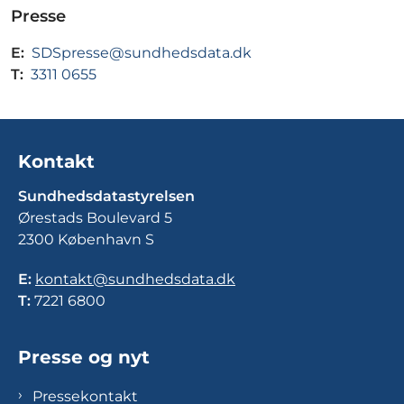
Presse
E:
SDSpresse@sundhedsdata.dk
T:
3311 0655
Kontakt
Sundhedsdatastyrelsen
Ørestads Boulevard 5
2300 København S
E:
kontakt@sundhedsdata.dk
T:
7221 6800
Presse og nyt
Pressekontakt