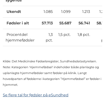
sygehus
Ukendt
1.085
1.099
1.213
1.
Fødsler i alt
57.713
55.687
56.741
58.1
Procentdel
1,3
1,5 pct.
1,8 pct.
hjemmefødsler
pct.
p
Kilde: Det Medicinske Fødselsregister, Sundhedsdatastyrelsen.
Note: Kategorien 'Hjemmefødsel' indeholder både planlagte og
uplanlagte hjemmefødsler samt fødsler på klinik. Langt
hovedparten af fødslerne i kategorien ”Hjemmefødsel” er fødsler i
hjemmet.
Se flere tal for fødsler på eSundhed