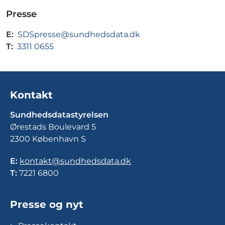
Presse
E:
SDSpresse@sundhedsdata.dk
T:
3311 0655
Kontakt
Sundhedsdatastyrelsen
Ørestads Boulevard 5
2300 København S
E:
kontakt@sundhedsdata.dk
T:
7221 6800
Presse og nyt