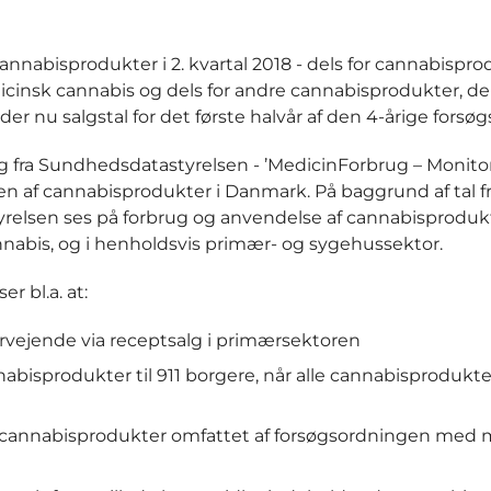
nnabisprodukter i 2. kvartal 2018 - dels for cannabispro
insk cannabis og dels for andre cannabisprodukter, der
er nu salgstal for det første halvår af den 4-årige forsø
ng fra Sundhedsdatastyrelsen - ’MedicinForbrug – Monitor
en af cannabisprodukter i Danmark. På baggrund af tal f
relsen ses på forbrug og anvendelse af cannabisprodukt
abis, og i henholdsvis primær- og sygehussektor.
r bl.a. at:
ervejende via receptsalg i primærsektoren
annabisprodukter til 911 borgere, når alle cannabisprodukte
 på cannabisprodukter omfattet af forsøgsordningen med