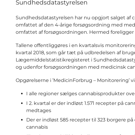
Sundhedsdatastyrelsen
Sundhedsdatastyrelsen har nu opgjort salget af ca
omfattet af den 4-årige forsøgsordning med medic
omfattet af forsøgsordningen. Hermed foreligger d
Tallene offentliggøres i en kvartalsvis monitoreri
kvartal 2018, som går tæt på udbredelsen af brug
Lægemiddelstatistikregisteret i Sundhedsdatasty
og udenfor forsøgsordningen med medicinsk cann
Opgørelserne i ’MedicinForbrug – Monitorering’ vise
I alle regioner sælges cannabisprodukter ov
I 2. kvartal er der indløst 1.571 recepter på c
medtages
Der er indløst 585 recepter til 323 borgere
cannabis