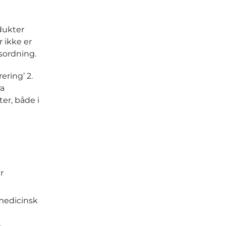
dukter
 ikke er
gsordning.
ering’ 2.
ra
er, både i
r
 medicinsk