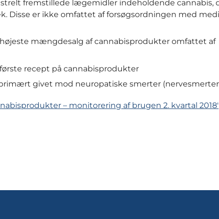
istrelt fremstillede lægemidler indeholdende cannabis, d
tek. Disse er ikke omfattet af forsøgsordningen med med
et højeste mængdesalg af cannabisprodukter omfattet af
n første recept på cannabisprodukter
primært givet mod neuropatiske smerter (nervesmerter
nabisprodukter – monitorering af brugen 2. kvartal 2018'