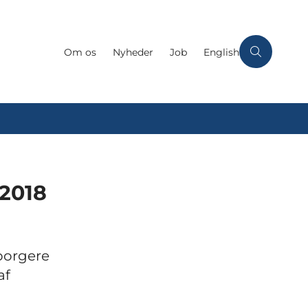
Om os
Nyheder
Job
English
 2018
 borgere
af