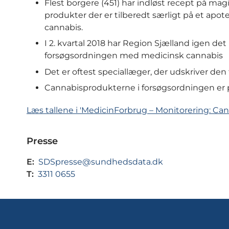
Flest borgere (451) har indløst recept på mag
produkter der er tilberedt særligt på et apo
cannabis.
I 2. kvartal 2018 har Region Sjælland igen d
forsøgsordningen med medicinsk cannabis
Det er oftest speciallæger, der udskriver de
Cannabisprodukterne i forsøgsordningen er 
Læs tallene i 'MedicinForbrug – Monitorering: Can
Presse
E:
SDSpresse@sundhedsdata.dk
T:
3311 0655