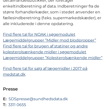
detailhandelsbutikker, der foretager
enkeltindberetning af data. Indberetninger fra de
større forhandlerkæder, som i stedet anvender en
fællesindberetning (f.eks. supermarkedskæder), er
alle inkluderede i denne opdatering.
Find flere tal for NOAK i søgemodulet
Lægemiddelgrupper ”Midler mod blodpropper”
Find flere tal for brugen af statiner og andre
kolesterolsænkende midler i søgemodulet
Lægemiddelgrupper ”Kolesterolsænkende midler”
Find flere tal for salg af lægemidler i 2017 på
medstat.dk
Presse
E:
SDSpresse@sundhedsdata.dk
T:
3311 0655