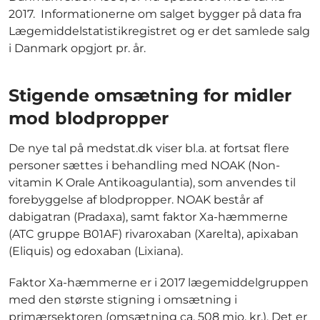
2017. Informationerne om salget bygger på data fra
Lægemiddelstatistikregistret og er det samlede salg
i Danmark opgjort pr. år.
Stigende omsætning for midler
mod blodpropper
De nye tal på medstat.dk viser bl.a. at fortsat flere
personer sættes i behandling med NOAK (Non-
vitamin K Orale Antikoagulantia), som anvendes til
forebyggelse af blodpropper. NOAK består af
dabigatran (Pradaxa), samt faktor Xa-hæmmerne
(ATC gruppe B01AF) rivaroxaban (Xarelta), apixaban
(Eliquis) og edoxaban (Lixiana).
Faktor Xa-hæmmerne er i 2017 lægemiddelgruppen
med den største stigning i omsætning i
primærsektoren (omsætning ca. 508 mio. kr.). Det er