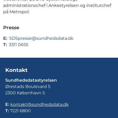
administrationschef i Ankestyrelsen og institutchef
på Metropol.
Presse
E:
SDSpresse@sundhedsdata.dk
T:
3311 0655
Kontakt
Sundhedsdatastyrelsen
Ørestads Boulevard 5
2300 København S
E:
kontakt@sundhedsdata.dk
T:
7221 6800