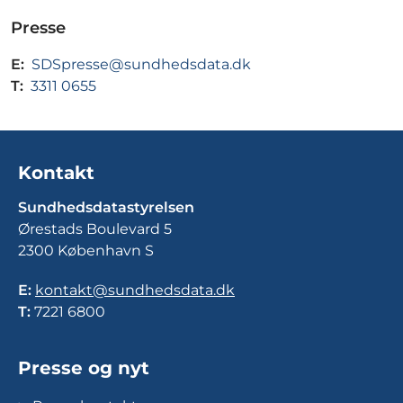
Presse
E:
SDSpresse@sundhedsdata.dk
T:
3311 0655
Kontakt
Sundhedsdatastyrelsen
Ørestads Boulevard 5
2300 København S
E:
kontakt@sundhedsdata.dk
T:
7221 6800
Presse og nyt