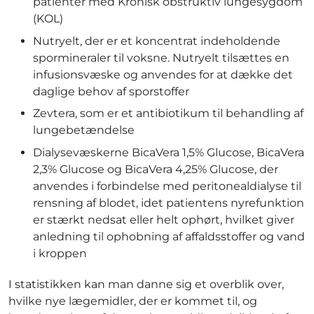
patienter med Kronisk obstruktiv lungesygdom
(KOL)
Nutryelt, der er et koncentrat indeholdende
spormineraler til voksne. Nutryelt tilsættes en
infusionsvæske og anvendes for at dække det
daglige behov af sporstoffer
Zevtera, som er et antibiotikum til behandling af
lungebetændelse
Dialysevæskerne BicaVera 1,5% Glucose, BicaVera
2,3% Glucose og BicaVera 4,25% Glucose, der
anvendes i forbindelse med peritonealdialyse til
rensning af blodet, idet patientens nyrefunktion
er stærkt nedsat eller helt ophørt, hvilket giver
anledning til ophobning af affaldsstoffer og vand
i kroppen
I statistikken kan man danne sig et overblik over,
hvilke nye lægemidler, der er kommet til, og