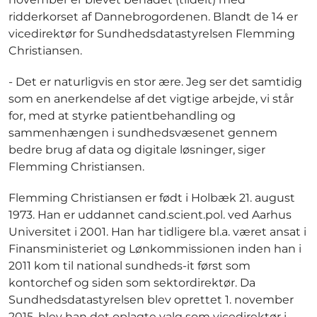
ridderkorset af Dannebrogordenen. Blandt de 14 er
vicedirektør for Sundhedsdatastyrelsen Flemming
Christiansen.
- Det er naturligvis en stor ære. Jeg ser det samtidig
som en anerkendelse af det vigtige arbejde, vi står
for, med at styrke patientbehandling og
sammenhængen i sundhedsvæsenet gennem
bedre brug af data og digitale løsninger, siger
Flemming Christiansen.
Flemming Christiansen er født i Holbæk 21. august
1973. Han er uddannet cand.scient.pol. ved Aarhus
Universitet i 2001. Han har tidligere bl.a. været ansat i
Finansministeriet og Lønkommissionen inden han i
2011 kom til national sundheds-it først som
kontorchef og siden som sektordirektør. Da
Sundhedsdatastyrelsen blev oprettet 1. november
2015, blev han det oplagte valg som vicedirektør i