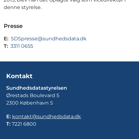
denne styrelse.
Presse
E:
SDSpresse@sundhedsdata.dk
T:
3311 0655
Kontakt
Sundhedsdatastyrelsen
Ørestads Boulevard 5
2300 København S
E:
kontakt@sundhedsdata.dk
T:
7221 6800