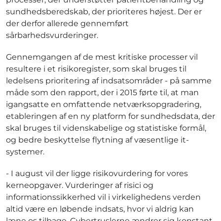
sundhedsberedskab, der prioriteres højest. Der er
der derfor allerede gennemført
sårbarhedsvurderinger.
Gennemgangen af de mest kritiske processer vil
resultere i et risikoregister, som skal bruges til
ledelsens prioritering af indsatsområder - på samme
måde som den rapport, der i 2015 førte til, at man
igangsatte en omfattende netværksopgradering,
etableringen af en ny platform for sundhedsdata, der
skal bruges til videnskabelige og statistiske formål,
og bedre beskyttelse flytning af væsentlige it-
systemer.
- I august vil der ligge risikovurdering for vores
kerneopgaver. Vurderinger af risici og
informationssikkerhed vil i virkelighedens verden
altid være en løbende indsats, hvor vi aldrig kan
læne os tilbage. Cybertruslerne ændrer sig konstant,