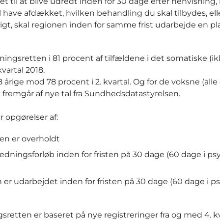
t til at blive udredt inden for 30 dage efter henvisning, 
l have afdækket, hvilken behandling du skal tilbydes, ell
t, skal regionen inden for samme frist udarbejde en pla
ningsretten i 81 procent af tilfældene i det somatiske (ik
vartal 2018.
 årige mod 78 procent i 2. kvartal. Og for de voksne (alle 
et fremgår af nye tal fra Sundhedsdatastyrelsen.
 opgørelser af:
en er overholdt
ningsforløb inden for fristen på 30 dage (60 dage i psy
er udarbejdet inden for fristen på 30 dage (60 dage i ps
retten er baseret på nye registreringer fra og med 4. kv