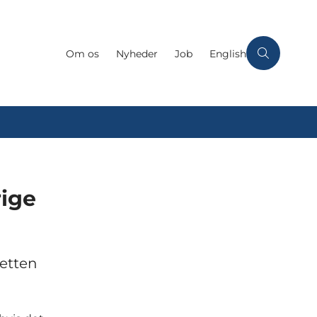
Om os
Nyheder
Job
English
rige
retten