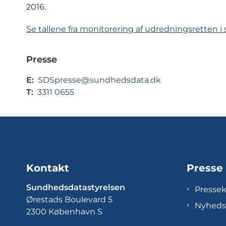
2016.
Se tallene fra monitorering af udredningsretten
Presse
E:
SDSpresse@sundhedsdata.dk
T:
3311 0655
Kontakt
Presse
Sundhedsdatastyrelsen
Presse
Ørestads Boulevard 5
Nyheds
2300 København S