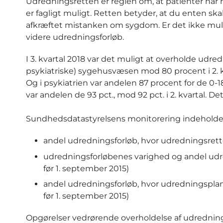
Udredningsretten er reglen om, at patienter har re
er fagligt muligt. Retten betyder, at du enten ska
afkræftet mistanken om sygdom. Er det ikke mulig
videre udredningsforløb.
I 3. kvartal 2018 var det muligt at overholde udred
psykiatriske) sygehusvæsen mod 80 procent i 2. k
Og i psykiatrien var andelen 87 procent for de 0-18
var andelen de 93 pct., mod 92 pct. i 2. kvartal. D
Sundhedsdatastyrelsens monitorering indeholder
andel udredningsforløb, hvor udredningsrett
udredningsforløbenes varighed og andel udred
før 1. september 2015)
andel udredningsforløb, hvor udredningsplan 
før 1. september 2015)
Opgørelser vedrørende overholdelse af udrednings