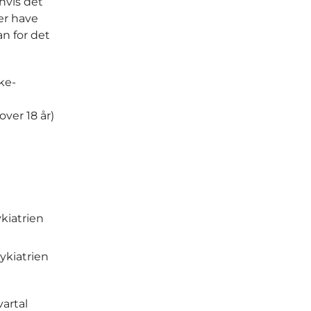
hvis det
er have
n for det
ke-
over 18 år)
kiatrien
ykiatrien
artal