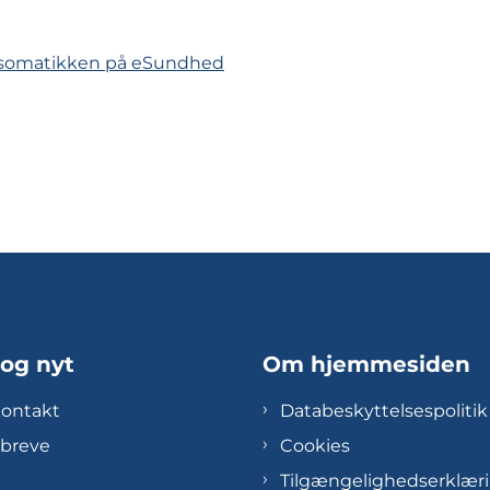
 i somatikken på eSundhed
 og nyt
Om hjemmesiden
kontakt
Databeskyttelsespolitik
breve
Cookies
Tilgængelighedserklær