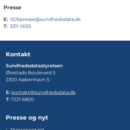
Presse
E:
SDSpresse@sundhedsdata.dk
T:
3311 0655
Kontakt
Sundhedsdatastyrelsen
Ørestads Boulevard 5
2300 København S
E:
kontakt@sundhedsdata.dk
T:
7221 6800
Presse og nyt
Pressekontakt