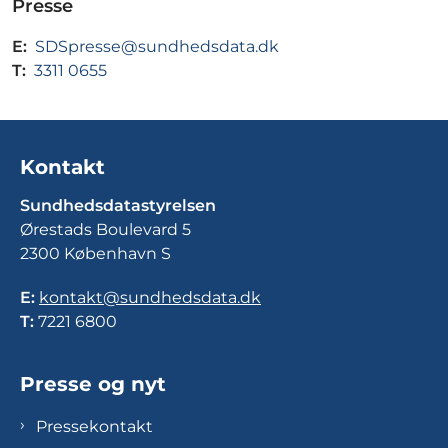
Presse
E:
SDSpresse@sundhedsdata.dk
T:
3311 0655
Kontakt
Sundhedsdatastyrelsen
Ørestads Boulevard 5
2300 København S
E:
kontakt@sundhedsdata.dk
T:
7221 6800
Presse og nyt
Pressekontakt