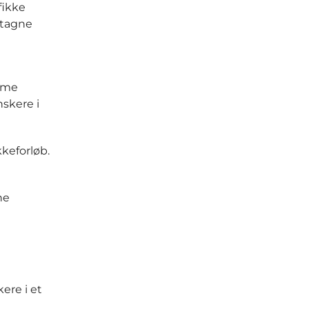
fikke
dtagne
amme
nskere i
kkeforløb.
ne
ere i et