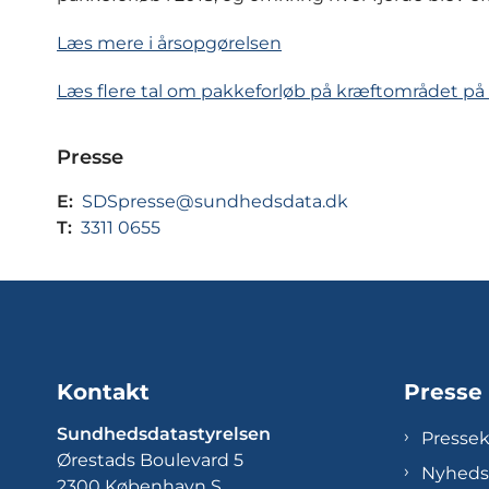
Læs mere i årsopgørelsen
Læs flere tal om pakkeforløb på kræftområdet p
Presse
E:
SDSpresse@sundhedsdata.dk
T:
3311 0655
Kontakt
Presse
Sundhedsdatastyrelsen
Presse
Ørestads Boulevard 5
Nyheds
2300 København S