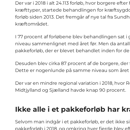
Der var i 2018 i alt 24.113 forløb, hvor borgere eft
kræfttyper, startede behandlingen for kræftsygdo
forløb siden 2013. Det fremgår af nye tal fra Sun
kræftområdet.
I 77 procent af forløbene blev behandlingen sat i
niveau sammenlignet med året før. Men da antallet 
pakkeforløb, der er blevet behandlet inden for de
Desuden blev cirka 87 procent af de borgere, der f
Dette er nogenlunde på samme niveau som året før
Der var en mindre regional variation i 2018, hvo
Midtjylland og Sjælland havde knap 90 procent.
Ikke alle i et pakkeforløb har k
Selvom man indgår i et pakkeforløb, er det ikke si
pakkeforløb i 2018, og omkring hver fjerde blev 