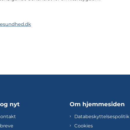
å esundhed.dk
 og nyt
Om hjemmesiden
kontakt
Databeskyttelsespolitik
breve
Cookies