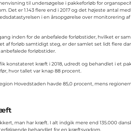
er henvisning til undersøgelse i pakkeforløb for organspeci
m. Det er 1.143 flere end i 2017 og det højeste antal me
dhedsdatastyrelsen i en årsopgørelse over monitorering af
 gang inden for de anbefalede forløbstider, hvilket er s
af forløb samtidigt steg, er der samlet set lidt flere da
 anbefalede forløbstider.
ik konstateret kræft i 2018, udredt og behandlet i et pa
, hvor tallet var knap 88 procent.
r Region Hovedstaden havde 85,0 procent, mens regioner
ræft
kkert, man har kræft. I alt indgik mere end 135.000 dansk
efterfølgende behandlet for en kræftsygdom.