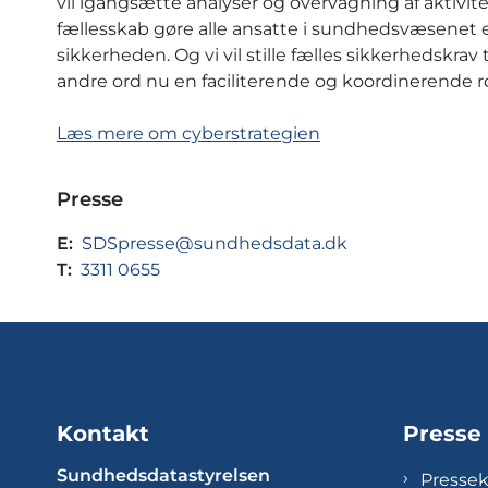
vil igangsætte analyser og overvågning af aktivite
fællesskab gøre alle ansatte i sundhedsvæsenet 
sikkerheden. Og vi vil stille fælles sikkerhedskrav 
andre ord nu en faciliterende og koordinerende roll
Læs mere om cyberstrategien
Presse
E:
SDSpresse@sundhedsdata.dk
T:
3311 0655
Kontakt
Presse
Sundhedsdatastyrelsen
Presse