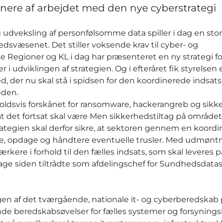
nere af arbejdet med den nye cyberstrategi
 udveksling af personfølsomme data spiller i dag en sto
edsvæsenet. Det stiller voksende krav til cyber- og
Regioner og KL i dag har præsenteret en ny strategi fo
i udviklingen af strategien. Og i efteråret fik styrelsen
d, der nu skal stå i spidsen for den koordinerede indsats
eden.
ldsvis forskånet for ransomware, hackerangreb og sikk
t det fortsat skal være Men sikkerhedstiltag på området
tegien skal derfor sikre, at sektoren gennem en koordi
gge, opdage og håndtere eventuelle trusler. Med udmønt
kere i forhold til den fælles indsats, som skal leveres p
dage siden tiltrådte som afdelingschef for Sundhedsdata
ingen af det tværgående, nationale it- og cyberberedskab
e beredskabsøvelser for fælles systemer og forsynings