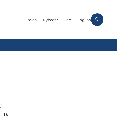
Om os
Nyheder
Job
English
så
 fra