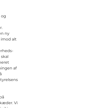
r og
r.
 en ny
 imod alt
erheds-
 skal
neret
ningen af
å
styrelsens
 på
kæder. Vi