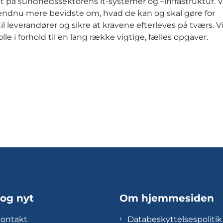
t på sundhedssektorens it-systemer og –infrastruktur. Vi 
endnu mere bevidste om, hvad de kan og skal gøre for
til leverandører og sikre at kravene efterleves på tværs. V
e i forhold til en lang række vigtige, fælles opgaver.
 og nyt
Om hjemmesiden
kontakt
Databeskyttelsespolitik