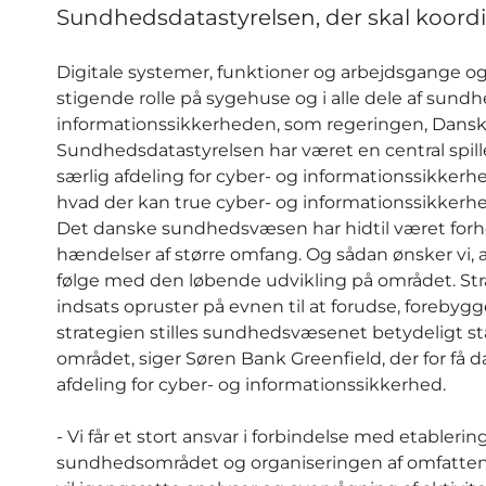
Sundhedsdatastyrelsen, der skal koordi
Digitale systemer, funktioner og arbejdsgange og
stigende rolle på sygehuse og i alle dele af sundh
informationssikkerheden, som regeringen, Danske 
Sundhedsdatastyrelsen har været en central spiller 
særlig afdeling for cyber- og informationssikkerhe
hvad der kan true cyber- og informationssikkerh
Det danske sundhedsvæsen har hidtil været forho
hændelser af større omfang. Og sådan ønsker vi, a
følge med den løbende udvikling på området. Stra
indsats opruster på evnen til at forudse, foreby
strategien stilles sundhedsvæsenet betydeligt stær
området, siger Søren Bank Greenfield, der for få 
afdeling for cyber- og informationssikkerhed.
- Vi får et stort ansvar i forbindelse med etabler
sundhedsområdet og organiseringen af omfattend