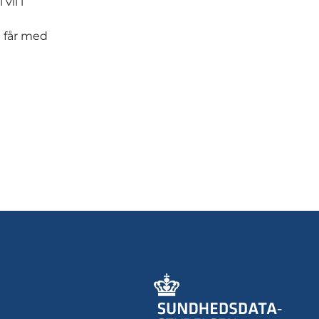
vil i
i får med